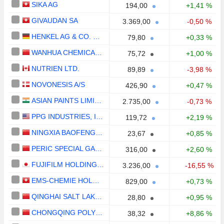
SIKA AG
194,00
+1,41 %
GIVAUDAN SA
3.369,00
-0,50 %
HENKEL AG & CO. KGAA
79,80
+0,33 %
WANHUA CHEMICAL GROUP CO., LTD.
75,72
+1,00 %
NUTRIEN LTD.
89,89
-3,98 %
NOVONESIS A/S
426,90
+0,47 %
ASIAN PAINTS LIMITED
2.735,00
-0,73 %
PPG INDUSTRIES, INC.
119,72
+2,19 %
NINGXIA BAOFENG ENERGY GROUP CO., LTD.
23,67
+0,85 %
PERIC SPECIAL GASES CO., LTD.
316,00
+2,60 %
FUJIFILM HOLDINGS CORPORATION
3.236,00
-16,55 %
EMS-CHEMIE HOLDING AG
829,00
+0,73 %
QINGHAI SALT LAKE INDUSTRY CO.,LTD
28,80
+0,95 %
CHONGQING POLYCOMP INTERNATIONAL CORPORATION
38,32
+8,86 %