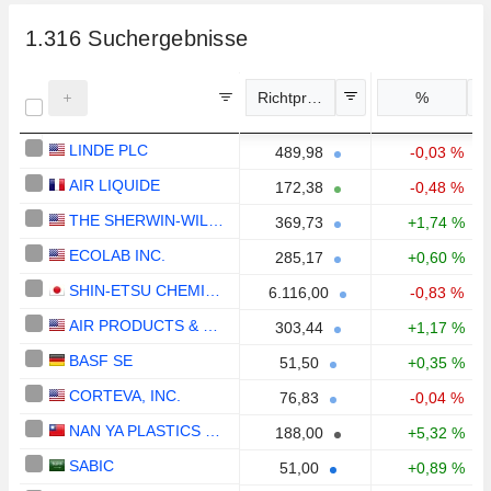
1.316
Suchergebnisse
Richtpreis
%
LINDE PLC
489,98
-0,03 %
AIR LIQUIDE
172,38
-0,48 %
THE SHERWIN-WILLIAMS COMPANY
369,73
+1,74 %
ECOLAB INC.
285,17
+0,60 %
SHIN-ETSU CHEMICAL CO., LTD.
6.116,00
-0,83 %
AIR PRODUCTS & CHEMICALS, INC.
303,44
+1,17 %
BASF SE
51,50
+0,35 %
CORTEVA, INC.
76,83
-0,04 %
NAN YA PLASTICS CORPORATION
188,00
+5,32 %
SABIC
51,00
+0,89 %