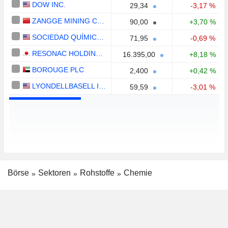
DOW INC.
29,34
-3,17 %
ZANGGE MINING COMPANY LIMITED
90,00
+3,70 %
SOCIEDAD QUÍMICA Y MINERA DE CHILE S.A.
71,95
-0,69 %
RESONAC HOLDINGS CORPORATION
16.395,00
+8,18 %
BOROUGE PLC
2,400
+0,42 %
LYONDELLBASELL INDUSTRIES N.V.
59,59
-3,01 %
Börse
Sektoren
Rohstoffe
Chemie