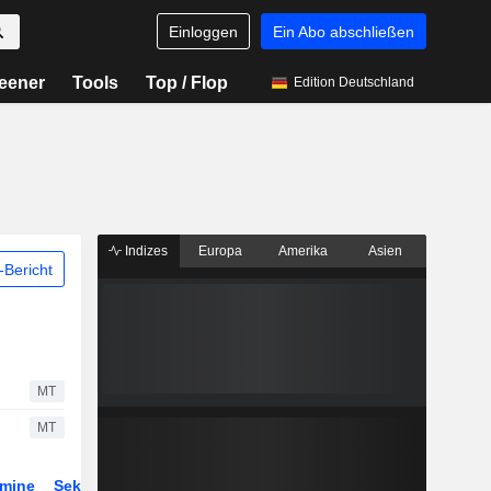
Einloggen
Ein Abo abschließen
eener
Tools
Top / Flop
Edition Deutschland
Indizes
Europa
Amerika
Asien
Bericht
MT
MT
rmine
Sektor
Derivate
ETFs