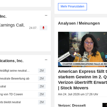
Mehr Finanzdaten
Inc.
Analysen / Meinungen
arnings Call,
24.07.
ations, Inc.
VERIZON COMMUNICATIONS, INC. : Morgan Stanley bekräftigt seine neutrale Bewertung
ZM
American Express fällt t
starkem Gewinn im 2. Q
neutrale Bewertung ab
ZM
Verizon übertrifft Erwa
utral
ZM
| Stock Movers
ing von TD Cowen
ZM
Am 24. Juli 2026 um 17:26 Uhr
 bleibt neutral
ZM
Verizon: Drosselt