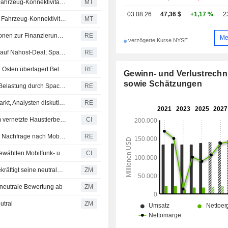
BMW schließt Vereinbarung mit Verizon und KDDI über Fahrzeug-Konnektivitätsdienste in den USA
MT
03.08.26
47,36 $
+1,17 %
2
BMW sichert sich Vereinbarung mit Verizon und KDDI für Fahrzeug-Konnektivitätsdienste in den USA
MT
Technologiekonzerne nutzen Anleihen und Aktienemissionen zur Finanzierung des KI- und Cloud-Ausbaus
RE
Me
verzögerte Kurse NYSE
S&P 500 und Dow auf Rekordständen dank Hoffnungen auf Nahost-Deal; SpaceX und AMD belasten
RE
S&P 500 und Dow auf Rekordhochs: Hoffnung im Nahen Osten überlagert Belastung durch SpaceX und AMD
RE
Gewinn- und Verlustrech
sowie Schätzungen
Wall Street vor höherem Start - Nahost-Hoffnung gleicht Belastung durch SpaceX und AMD aus
RE
SpaceX' Mobilfunkambitionen erschüttern US-Telekommarkt, Analysten diskutieren Bedrohung
RE
Fi Inc. und Verizon Communications Inc. kooperieren, um vernetzte Haustierbetreuung in das moderne Familien-Ökosystem zu integrieren
CI
SBA Communications hebt Jahresprognose dank starker Nachfrage nach Mobilfunkmast-Vermietungen an
RE
Verizon bietet NFL Sunday Ticket von YouTube bei ausgewählten Mobilfunk- und Home-Internet-Tarifen an
CI
VERIZON COMMUNICATIONS, INC. : Morgan Stanley bekräftigt seine neutrale Bewertung
ZM
neutrale Bewertung ab
ZM
utral
ZM