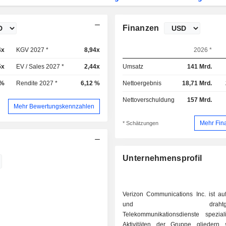
Finanzen
4x
KGV 2027 *
8,94x
2026 *
5x
EV / Sales 2027 *
2,44x
Umsatz
141 Mrd.
 %
Rendite 2027 *
6,12 %
Nettoergebnis
18,71 Mrd.
Nettoverschuldung
157 Mrd.
Mehr Bewertungskennzahlen
Mehr Fin
* Schätzungen
Unternehmensprofil
Verizon Communications Inc. ist auf
und drahtgebun
Telekommunikationsdienste speziali
Aktivitäten der Gruppe gliedern