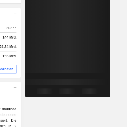
2027 *
144 Mrd.
21,34 Mrd.
155 Mrd.
anzdaten
 drahtlose
dene
siert. Die
 sich in 2