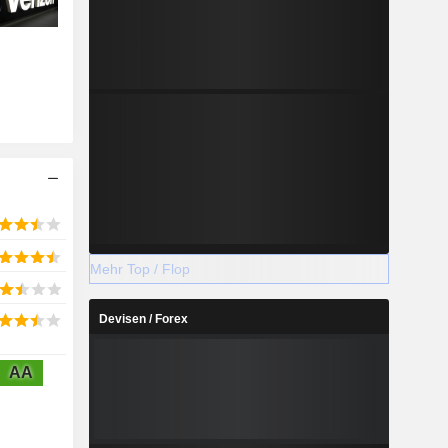
Mehr Top / Flop
Devisen / Forex
AA