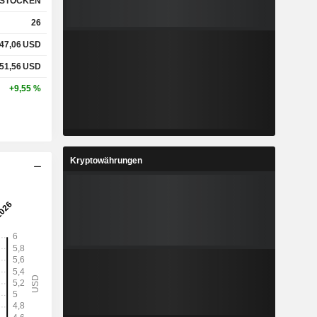
STOCKEN
26
47,06
USD
51,56
USD
+9,55 %
Kryptowährungen