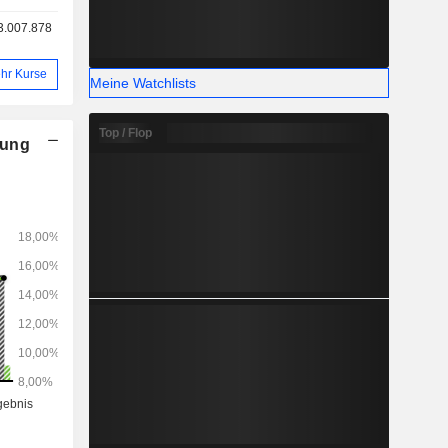
3.007.878
hr Kurse
Meine Watchlists
Top / Flop
nung