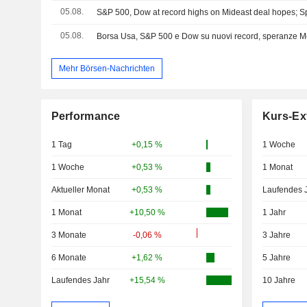
05.08.
S&P 500, Dow at record highs on Mideast deal hopes; 
05.08.
Mehr Börsen-Nachrichten
Performance
Kurs-Ex
1 Tag
+0,15 %
1 Woche
1 Woche
+0,53 %
1 Monat
Aktueller Monat
+0,53 %
Laufendes 
1 Monat
+10,50 %
1 Jahr
3 Monate
-0,06 %
3 Jahre
6 Monate
+1,62 %
5 Jahre
Laufendes Jahr
+15,54 %
10 Jahre