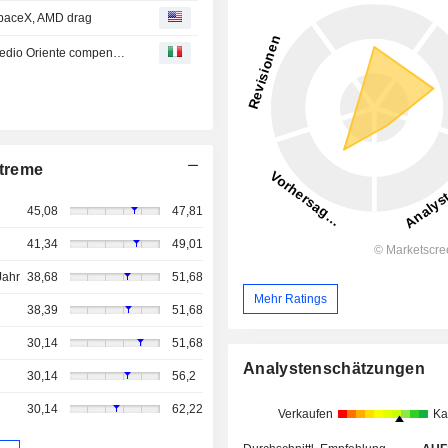
SpaceX, AMD drag
Borsa Usa, S&P 500 e Dow su nuovi record, speranze Medio Oriente compensano calo SpaceX e Amd
treme
45,08
47,81
41,34
49,01
Jahr
38,68
51,68
Mehr Ratings
38,39
51,68
30,14
51,68
Analystenschätzungen
30,14
56,2
30,14
62,22
Verkaufen
Ka