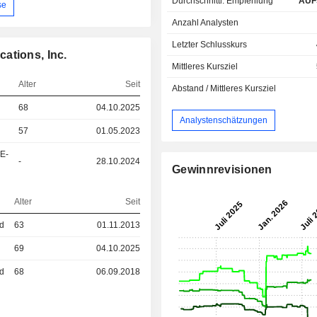
Durchschnittl. Empfehlung
AUF
se
Anzahl Analysten
Letzter Schlusskurs
ations, Inc.
Mittleres Kursziel
Alter
Seit
Abstand / Mittleres Kursziel
68
04.10.2025
Analystenschätzungen
57
01.05.2023
&E-
-
28.10.2024
Gewinnrevisionen
Alter
Seit
ed
63
01.11.2013
69
04.10.2025
ed
68
06.09.2018