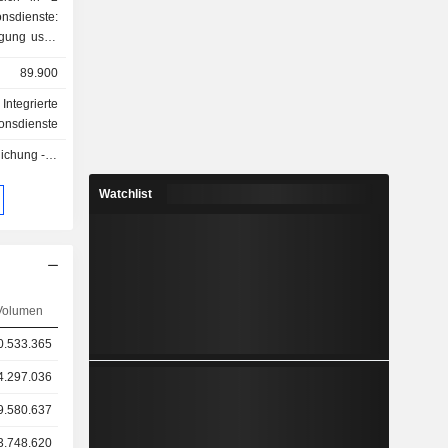
gung usw.,
er Verizon
89.900
ienste für
Integrierte
eitband-
onsdienste
V-Kanälen,
g - Q3 2026
nsdiensten
Watchlist
tlosen
). Der
den auf in
n (21,9%)
Volumen
0.533.365
4.297.036
9.580.637
3.748.620