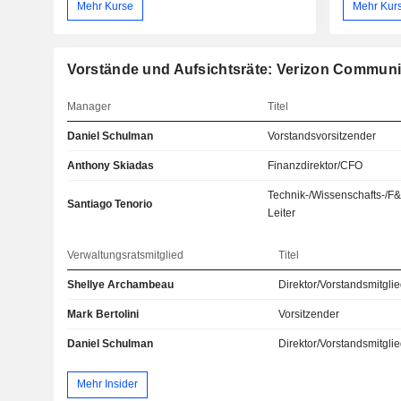
Mehr Kurse
Mehr Kur
Vorstände und Aufsichtsräte: Verizon Communic
Manager
Titel
Daniel Schulman
Vorstandsvorsitzender
Anthony Skiadas
Finanzdirektor/CFO
Technik-/Wissenschafts-/F
Santiago Tenorio
Leiter
Verwaltungsratsmitglied
Titel
Shellye Archambeau
Direktor/Vorstandsmitgli
Mark Bertolini
Vorsitzender
Daniel Schulman
Direktor/Vorstandsmitgli
Mehr Insider