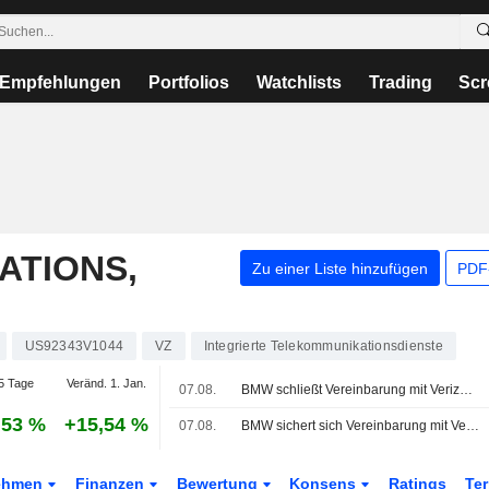
Empfehlungen
Portfolios
Watchlists
Trading
Scr
ATIONS,
Zu einer Liste hinzufügen
PDF-
US92343V1044
VZ
Integrierte Telekommunikationsdienste
5 Tage
Veränd. 1. Jan.
07.08.
BMW schließt Vereinbarung mit Verizon und KDDI über Fahrzeug-Konnektivitätsdienste in den USA
,53 %
+15,54 %
07.08.
BMW sichert sich Vereinbarung mit Verizon und KDDI für Fahrzeug-Konnektivitätsdienste in den USA
ehmen
Finanzen
Bewertung
Konsens
Ratings
Te