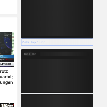
Mehr Top / Flop
Top / Flop
rotz
uartal;
rtungen