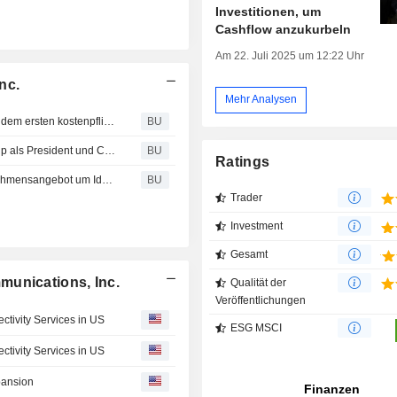
Investitionen, um
Cashflow anzukurbeln
Am 22. Juli 2025 um 12:22 Uhr
nc.
Mehr Analysen
Verizon Communications : Einführung von Extra Crunch, dem ersten kostenpflichtigen Premium-Abonnementangebot von TechCrunch
BU
Oath : verpflichtet ehemaligen Vorstand der Alibaba Group als President und COO
BU
Ratings
Verizon Communications : Synchronoss ergänzt Unternehmensangebot um Identitätsmanagement der nächsten Generation
BU
Trader
Investment
Gesamt
munications, Inc.
Qualität der
Veröffentlichungen
tivity Services in US
ESG MSCI
tivity Services in US
pansion