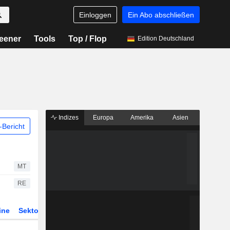
Einloggen
Ein Abo abschließen
eener
Tools
Top / Flop
Edition Deutschland
Indizes
Europa
Amerika
Asien
Bericht
MT
RE
ine
Sektor
Derivate
ETFs