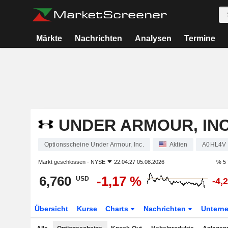
Märkte
Nachrichten
Analysen
Termine
UNDER ARMOUR, INC
Optionsscheine Under Armour, Inc.
Aktien
A0HL4V
Markt geschlossen -
NYSE
22:04:27 05.08.2026
% 5 
6,760
-1,17 %
USD
-4,
Übersicht
Kurse
Charts
Nachrichten
Untern