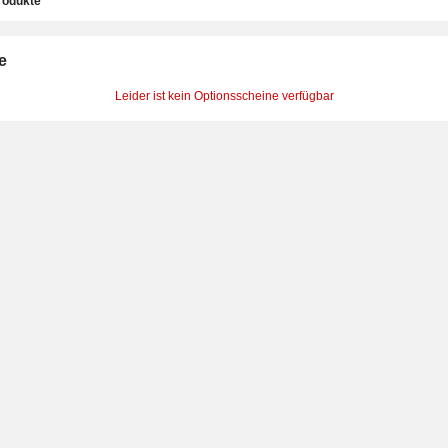
rodukte
e
Leider ist kein Optionsscheine verfügbar