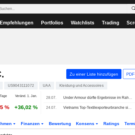
Empfehlungen
Portfolios
Watchlists
Trading
Scr
.
Zu einer Liste hinzufügen
PDF-
US9043111072
UAA
Kleidung und Accessoires
Tage
Veränd. 1. Jan.
28.07.
Under Armour dürfte Ergebnisse im Rahmen der Erwartungen vorlegen, sagt UBS
25 %
+36,02 %
24.07.
Vietnams Top-Textilexporteurbranche sieht sich mit höheren US-Zöllen als Wettbewerber konfrontiert
ehmen
Finanzen
Bewertung
Konsens
Ratings
Term