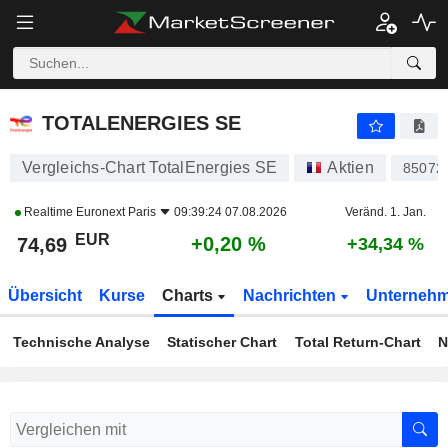
TOTALENERGIES SE
74,69
€
+0,20 %
TOTALENERGIES SE
Vergleichs-Chart TotalEnergies SE
Aktien
85072
Realtime
Euronext Paris
09:39:24 07.08.2026
Veränd. 1. Jan.
EUR
+0,20 %
74,69
+34,34 %
Übersicht
Kurse
Charts
Nachrichten
Unterneh
Technische Analyse
Statischer Chart
Total Return-Chart
N