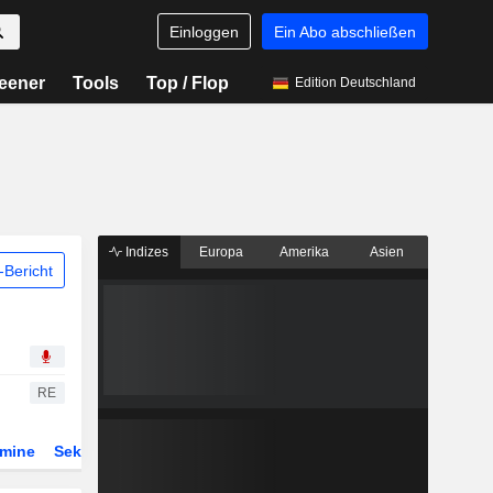
Einloggen
Ein Abo abschließen
eener
Tools
Top / Flop
Edition Deutschland
Indizes
Europa
Amerika
Asien
Bericht
RE
rmine
Sektor
Derivate
ETFs