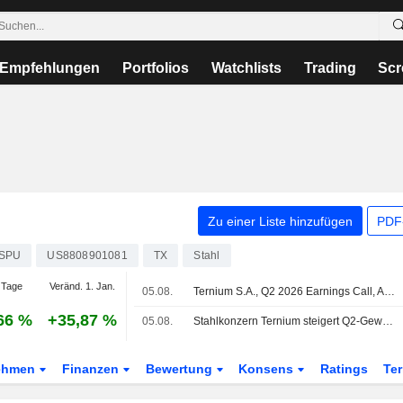
Empfehlungen
Portfolios
Watchlists
Trading
Scr
Zu einer Liste hinzufügen
PDF-
SPU
US8808901081
TX
Stahl
 Tage
Veränd. 1. Jan.
05.08.
Ternium S.A., Q2 2026 Earnings Call, Aug 05, 2026
66 %
+35,87 %
05.08.
Stahlkonzern Ternium steigert Q2-Gewinn deutlich, Ausblick verbessert sich dank kräftig wachsender Margen
ehmen
Finanzen
Bewertung
Konsens
Ratings
Te