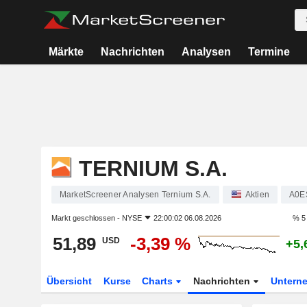
Märkte
Nachrichten
Analysen
Termine
TERNIUM S.A.
MarketScreener Analysen Ternium S.A.
Aktien
A0E
Markt geschlossen -
NYSE
22:00:02 06.08.2026
% 5
51,89
-3,39 %
USD
+5,
Übersicht
Kurse
Charts
Nachrichten
Untern