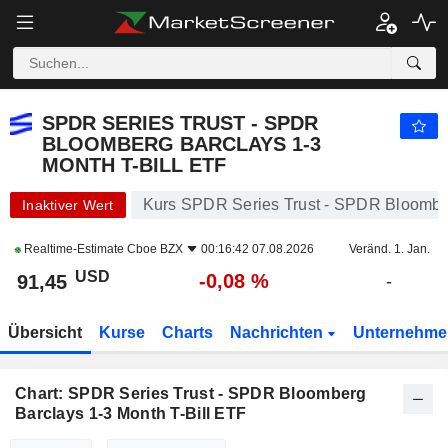
SPDR SERIES TRUST - SPDR BLOOMBERG BARCLAYS 1-3 MONTH T-BILL ETF
91,45
$
-0,08 %
SPDR SERIES TRUST - SPDR
BLOOMBERG BARCLAYS 1-3
MONTH T-BILL ETF
Kurs SPDR Series Trust - SPDR Bloomber
Inaktiver Wert
Realtime-Estimate
Cboe BZX
00:16:42 07.08.2026
Veränd. 1. Jan.
USD
-0,08 %
91,45
-
Übersicht
Kurse
Charts
Nachrichten
Unternehm
Chart: SPDR Series Trust - SPDR Bloomberg
Barclays 1-3 Month T-Bill ETF