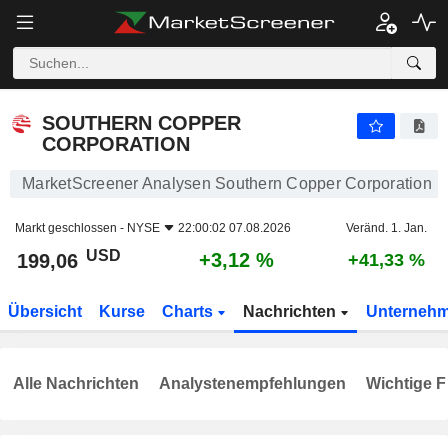
SOUTHERN COPPER CORPORATION
199,06
$
+3,12 %
SOUTHERN COPPER
CORPORATION
MarketScreener Analysen Southern Copper Corporation
Markt geschlossen -
NYSE
22:00:02 07.08.2026
Veränd. 1. Jan.
USD
+3,12 %
199,06
+41,33 %
Übersicht
Kurse
Charts
Nachrichten
Unterneh
Alle Nachrichten
Analystenempfehlungen
Wichtige F