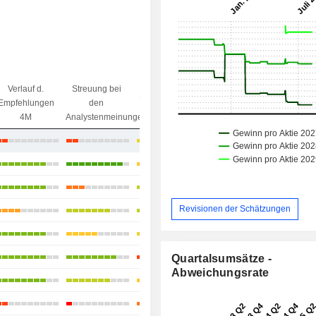
Verlauf d.
Streuung bei
Streuung beim
Ziel/
Empfehlungen
den
Kursziel
Preisdifferenz
4M
Analystenmeinungen
-4,79 %
+39,23 %
+3,37 %
Revisionen der Schätzungen
+8,2 %
+5,41 %
+47,88 %
Quartalsumsätze -
Abweichungsrate
+21,66 %
+25,86 %