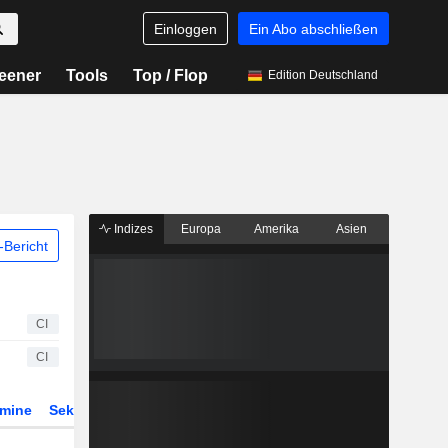
Einloggen
Ein Abo abschließen
eener
Tools
Top / Flop
Edition Deutschland
Indizes
Europa
Amerika
Asien
Bericht
CI
CI
rmine
Sektor
Derivate
ETFs