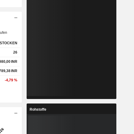
ufen
STOCKEN
26
980,00
INR
789,38
INR
-4,79 %
Rohstoffe