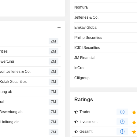
Nomura
Jefferies & Co.
Emkay Global
Phillip Securities
ZM
ICICI Securities
ities
ZM
JM Financial
ewertung
ZM
InCred
on Jefferies & Co.
ZM
Citigroup
Kotak Securities
ZM
tung ab
ZM
Ratings
ral
ZM
e Bewertung ab
ZM
Trader
Investment
 Haltung ein
ZM
Gesamt
ZM