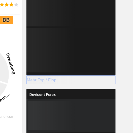
BB
Mehr Top / Flop
Devisen / Forex