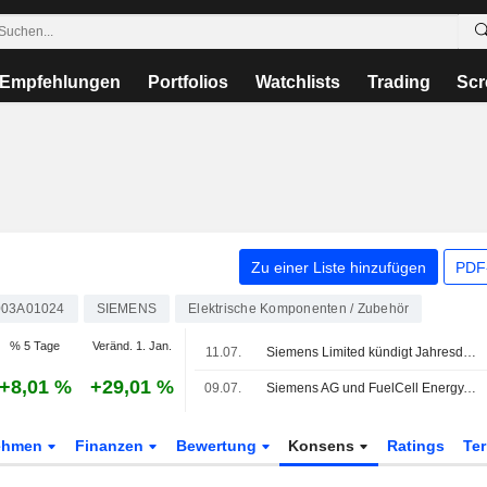
Empfehlungen
Portfolios
Watchlists
Trading
Scr
Zu einer Liste hinzufügen
PDF-
003A01024
SIEMENS
Elektrische Komponenten / Zubehör
% 5 Tage
Veränd. 1. Jan.
11.07.
Siemens Limited kündigt Jahresdividende an, zahlbar am 12. September 2026
+8,01 %
+29,01 %
09.07.
Siemens AG und FuelCell Energy, Inc. kooperieren bei skalierbaren Brennstoffzellen-Stromlösungen
ehmen
Finanzen
Bewertung
Konsens
Ratings
Te