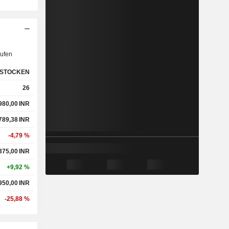
ufen
STOCKEN
26
980,00
INR
789,38
INR
-4,79 %
375,00
INR
+9,92 %
950,00
INR
-25,88 %