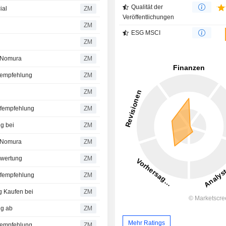
Qualität der
ial
ZM
Veröffentlichungen
ZM
ESG MSCI
ZM
n Nomura
ZM
ufempfehlung
ZM
ZM
ufempfehlung
ZM
g bei
ZM
n Nomura
ZM
ewertung
ZM
ufempfehlung
ZM
g Kaufen bei
ZM
ng ab
ZM
Mehr Ratings
ufempfehlung
ZM