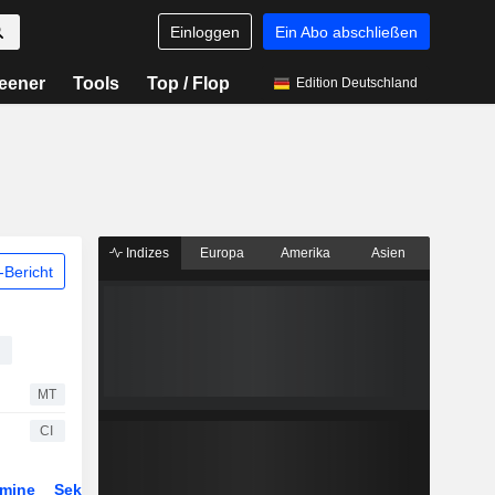
Einloggen
Ein Abo abschließen
eener
Tools
Top / Flop
Edition Deutschland
Indizes
Europa
Amerika
Asien
Bericht
MT
CI
rmine
Sektor
Derivate
ETFs