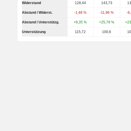
Widerstand
128,44
143,73
13
Abstand / Widerst.
-1,48 %
-11,96 %
-6
Abstand / Unterstützg.
+9,35 %
+25,79 %
+23
Unterstützung
115,72
100,6
10