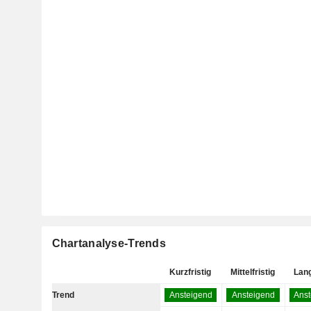
Chartanalyse-Trends
Kurzfristig
Mittelfristig
Lang
Trend
Ansteigend
Ansteigend
Ans