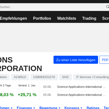
Empfehlungen
Portfolios
Watchlists
Trading
Scr
ONS
Zu einer Liste hinzufügen
PDF-
RPORATION
ktien
A1W5U2
US8086251076
SAIC
IT Services / Consulting
% 5 Tage
Veränd. 1. Jan.
05.08.
Science Applications International gewinnt Wiederholungsauftrag über 400 Mio. USD von US-Geheimdienst
8,03 %
+25,71 %
05.08.
Science Applications International Corporation gewinnt Wiedervergabevertrag über 400 Mio. USD mit US-Geheimdienstbehörde
ehmen
Finanzen
Bewertung
Konsens
Ratings
Te