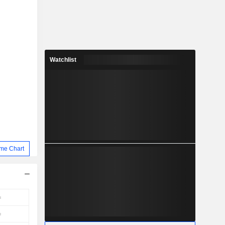
Watchlist
me Chart