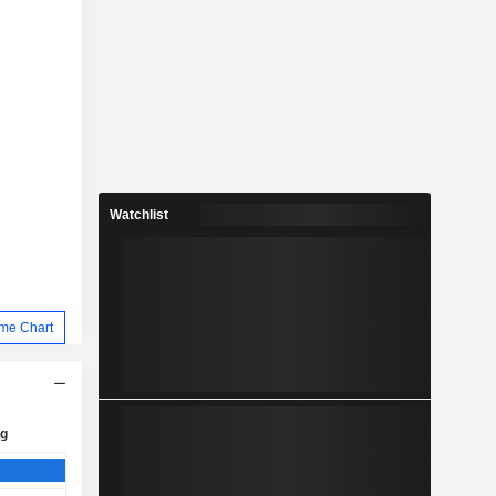
Watchlist
me Chart
ig