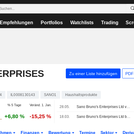
Empfehlungen
Portfolios
Watchlists
Trading
Scr
ERPRISES
Zu einer Liste hinzufügen
PDF-
4
IL0008130143
SANO1
Haushaltsprodukte
% 5 Tage
Veränd. 1. Jan.
28.05.
Sano Bruno's Enterprises Ltd veröffentlicht Ergebniszahlen für das erste Quartal zum 31. März 2026
+6,80 %
-15,25 %
18.03.
Sano Bruno's Enterprises Ltd berichtet über die Ergebnisse des Geschäftsjahres zum 31. Dezember 2025
ehmen
Finanzen
Bewertung
Termine
Sektor
Deriv