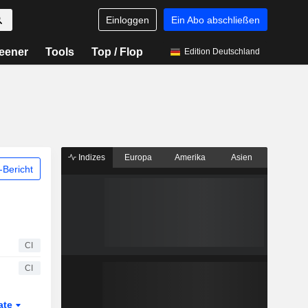
Einloggen
Ein Abo abschließen
eener
Tools
Top / Flop
Edition Deutschland
Indizes
Europa
Amerika
Asien
Bericht
CI
CI
ate