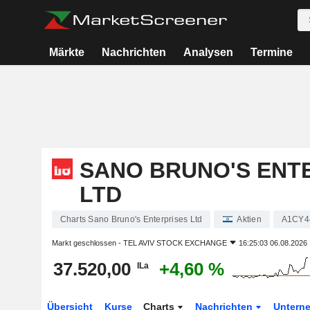
Märkte
Nachrichten
Analysen
Termine
SANO BRUNO'S ENT
LTD
Charts Sano Bruno's Enterprises Ltd
Aktien
A1CY4
Markt geschlossen -
TEL AVIV STOCK EXCHANGE
16:25:03 06.08.2026
37.520,00
+4,60 %
ILa
Übersicht
Kurse
Charts
Nachrichten
Untern