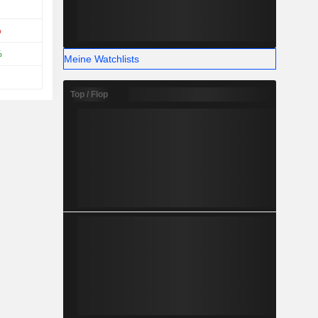
%
%
Meine Watchlists
Top / Flop