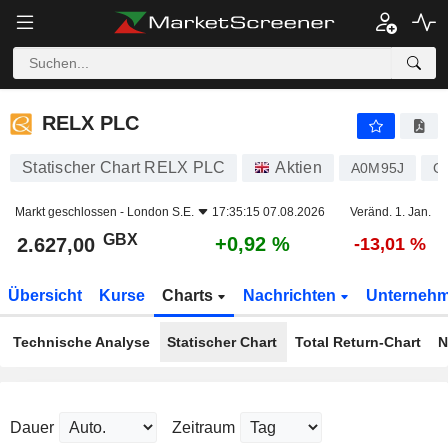
RELX PLC
2.627,00
p
+0,92 %
RELX PLC
Statischer Chart RELX PLC
Aktien
A0M95J
G
Markt geschlossen -
London S.E.
17:35:15 07.08.2026
Veränd. 1. Jan.
GBX
+0,92 %
2.627,00
-13,01 %
Übersicht
Kurse
Charts
Nachrichten
Unterneh
Technische Analyse
Statischer Chart
Total Return-Chart
N
Dauer
Zeitraum