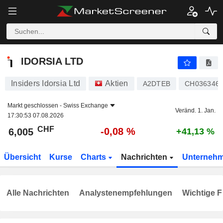
IDORSIA LTD
6,005
CHF
-0,08 %
IDORSIA LTD
Insiders Idorsia Ltd
Aktien
A2DTEB
CH036346
Markt geschlossen -
Swiss Exchange
Veränd. 1. Jan.
17:30:53 07.08.2026
CHF
-0,08 %
6,005
+41,13 %
Übersicht
Kurse
Charts
Nachrichten
Unterneh
Alle Nachrichten
Analystenempfehlungen
Wichtige F