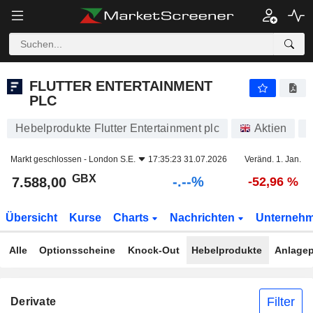
-.-
FLUTTER ENTERTAINMENT PLC
7.588,00
p
-
%
FLUTTER ENTERTAINMENT
PLC
Hebelprodukte Flutter Entertainment plc
Aktien
Markt geschlossen -
London S.E.
17:35:23 31.07.2026
Veränd. 1. Jan.
GBX
-.--%
7.588,00
-52,96 %
Übersicht
Kurse
Charts
Nachrichten
Unterneh
Alle
Optionsscheine
Knock-Out
Hebelprodukte
Anlagep
Filter
Derivate