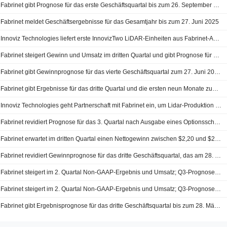
Fabrinet gibt Prognose für das erste Geschäftsquartal bis zum 26. September 2025 bekannt
Fabrinet meldet Geschäftsergebnisse für das Gesamtjahr bis zum 27. Juni 2025
Innoviz Technologies liefert erste InnovizTwo LiDAR-Einheiten aus Fabrinet-Anlage aus
Fabrinet steigert Gewinn und Umsatz im dritten Quartal und gibt Prognose für das vierte Quartal bekannt
Fabrinet gibt Gewinnprognose für das vierte Geschäftsquartal zum 27. Juni 2025 bekannt
Fabrinet gibt Ergebnisse für das dritte Quartal und die ersten neun Monate zum 28. März 2025 bekannt
Innoviz Technologies geht Partnerschaft mit Fabrinet ein, um Lidar-Produktion zu skalieren
Fabrinet revidiert Prognose für das 3. Quartal nach Ausgabe eines Optionsscheins an Amazon Affiliate
Fabrinet erwartet im dritten Quartal einen Nettogewinn zwischen $2,20 und $2,28 je Aktie
Fabrinet revidiert Gewinnprognose für das dritte Geschäftsquartal, das am 28. März 2025 endet
Fabrinet steigert im 2. Quartal Non-GAAP-Ergebnis und Umsatz; Q3-Prognose festgelegt
Fabrinet steigert im 2. Quartal Non-GAAP-Ergebnis und Umsatz; Q3-Prognose festgelegt
Fabrinet gibt Ergebnisprognose für das dritte Geschäftsquartal bis zum 28. März 2025 ab