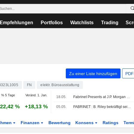
Empfehlungen
Portfolios
Watchlists
Trading
Scr
Zu einer Liste hinzufügen
PDF-
3323L1005
FN
elektr. Büroausstattung
% 5 Tage
Veränd. 1. Jan.
18.05.
Fabrinet Presents at J.P. Morgan 54th Annual Global Technology, Media and Communications Conference, May-18-2026 11:05 AM
22,42 %
+18,13 %
05.05.
FABRINET : B. Riley bekräftigt seine neutrale Bewertung
ehmen
Finanzen
Bewertung
Konsens
Ratings
Term