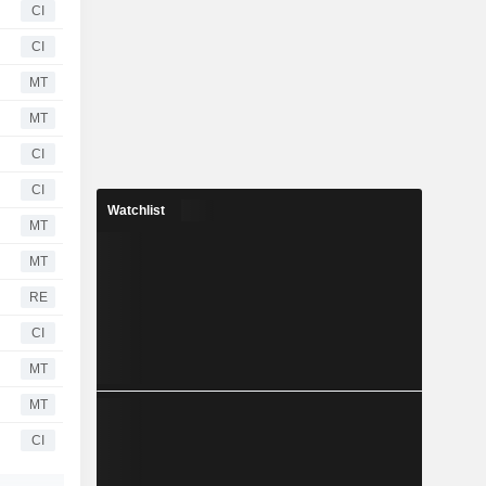
CI
CI
MT
MT
CI
CI
Watchlist
MT
MT
RE
CI
MT
MT
CI