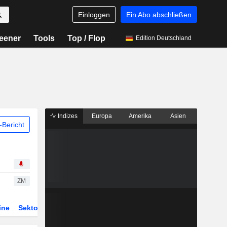
Einloggen
Ein Abo abschließen
eener
Tools
Top / Flop
Edition Deutschland
Indizes
Europa
Amerika
Asien
Bericht
ZM
ine
Sektor
Derivate
ETFs