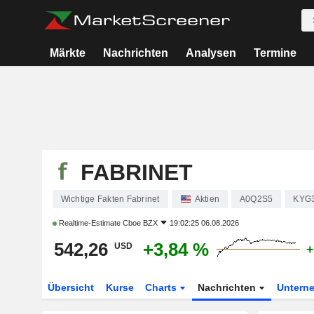
Märkte
Nachrichten
Analysen
Termine
FABRINET
Wichtige Fakten Fabrinet
Aktien
A0Q2S5
KYG
Realtime-Estimate
Cboe BZX
19:02:25 06.08.2026
542,26
+3,84 %
USD
+
Übersicht
Kurse
Charts
Nachrichten
Untern