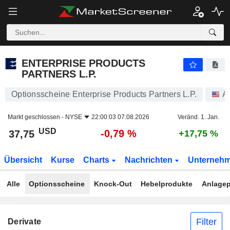
ENTERPRISE PRODUCTS PARTNERS L.P.
37,75
$
-0,79 %
ENTERPRISE PRODUCTS
PARTNERS L.P.
Optionsscheine Enterprise Products Partners L.P.
A
Markt geschlossen -
NYSE
22:00:03 07.08.2026
Veränd. 1. Jan.
USD
-0,79 %
37,75
+17,75 %
Übersicht
Kurse
Charts
Nachrichten
Unterneh
Alle
Optionsscheine
Knock-Out
Hebelprodukte
Anlagep
Filter
Derivate