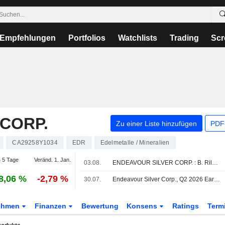
Empfehlungen
Portfolios
Watchlists
Trading
Scr
CORP.
Zu einer Liste hinzufügen
PDF-
CA29258Y1034
EDR
Edelmetalle / Mineralien
 5 Tage
Veränd. 1. Jan.
03.08.
ENDEAVOUR SILVER CORP. : B. Riley bleibt bei seiner Kaufempfehlung
8,06 %
-2,79 %
30.07.
Endeavour Silver Corp., Q2 2026 Earnings Call, Jul 30, 2026
ehmen
Finanzen
Bewertung
Konsens
Ratings
Term