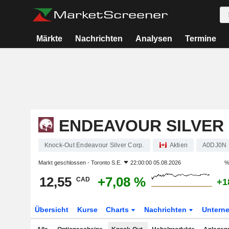
Märkte
Nachrichten
Analysen
Termine
ENDEAVOUR SILVER 
Knock-Out Endeavour Silver Corp.
Aktien
A0DJ0N
Markt geschlossen -
Toronto S.E.
22:00:00 05.08.2026
%
12,55
+7,08 %
CAD
+1
Übersicht
Kurse
Charts
Nachrichten
Untern