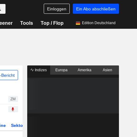
Einloggen
Ein Abo abschließen
eener
Tools
Top / Flop
Edition Deutschland
Indizes
Europa
Amerika
Asien
Bericht
ZM
ine
Sektor
Derivate
ETFs