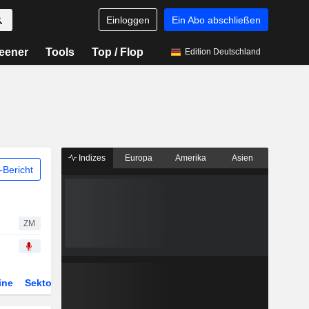
Einloggen
Ein Abo abschließen
eener
Tools
Top / Flop
Edition Deutschland
Indizes
Europa
Amerika
Asien
Bericht
ZM
ine
Sektor
Derivate
ETFs