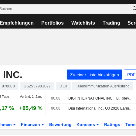
Empfehlungen
Portfolios
Watchlists
Trading
Scr
 INC.
Zu einer Liste hinzufügen
PDF-
878008
US2537981027
DGII
Telekommunikation Ausrüstung
5 Tage
Veränd. 1. Jan.
06.08.
DIGI INTERNATIONAL INC. : B. Riley bekräftigt seine Kaufempfehlung
,17 %
+85,49 %
06.08.
Digi International Inc., Q3 2026 Earnings Call, Aug 05, 2026
ehmen
Finanzen
Bewertung
Konsens
Ratings
Term