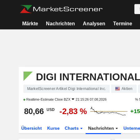
Märkte
Nachrichten
Analysen
Termine
DIGI INTERNATIONAL
MarketScreener Artikel Digi International Inc.
Aktien
Realtime-Estimate
Cboe BZX
21:15:26 07.08.2026
% 
80,66
-2,83 %
USD
+15
Übersicht
Kurse
Charts
Nachrichten
Untern