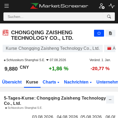
CHONGQING ZAISHENG TECHNOLOGY CO., LTD.
9,880
CHONGQING ZAISHENG
TECHNOLOGY CO., LTD.
Kurse Chongqing Zaisheng Technology Co., Ltd.
Ak
Schlusskurs
Shanghai S.E.
07.08.2026
Veränd. 1. Jan.
CNY
+1,86 %
9,880
-20,77 %
Übersicht
Kurse
Charts
Nachrichten
Unterneh
5-Tages-Kurse: Chongqing Zaisheng Technology
Co., Ltd.
Schlusskurs Shanghai S.E.
03.08.2026
04.08.2026
05.08.2026
06.08