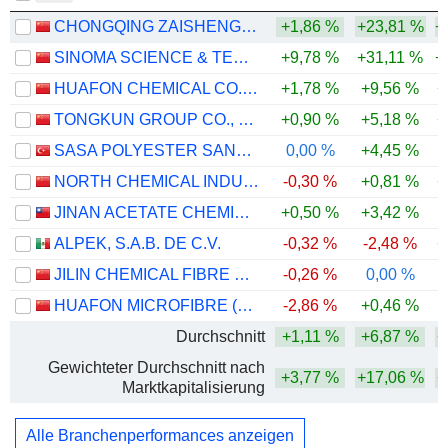
CHONGQING ZAISHENG TECHNOLOGY CO., LTD.
+1,86 %
+23,81 %
+
SINOMA SCIENCE & TECHNOLOGY CO.,LTD.
+9,78 %
+31,11 %
+
HUAFON CHEMICAL CO.,LTD
+1,78 %
+9,56 %
+
TONGKUN GROUP CO., LTD.
+0,90 %
+5,18 %
+
SASA POLYESTER SANAYI
0,00 %
+4,45 %
-
NORTH CHEMICAL INDUSTRIES CO., LTD.
-0,30 %
+0,81 %
+
JINAN ACETATE CHEMICAL CO., LTD.
+0,50 %
+3,42 %
-
ALPEK, S.A.B. DE C.V.
-0,32 %
-2,48 %
+
JILIN CHEMICAL FIBRE STOCK CO.,LTD
-0,26 %
0,00 %
HUAFON MICROFIBRE (SHANGHAI) CO., LTD.
-2,86 %
+0,46 %
-
Durchschnitt
+1,11 %
+6,87 %
+
Gewichteter Durchschnitt nach
+3,77 %
+17,06 %
+
Marktkapitalisierung
Alle Branchenperformances anzeigen