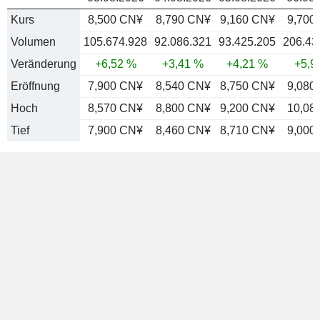
Kurs
8,500 CN¥
8,790 CN¥
9,160 CN¥
9,700
Volumen
105.674.928
92.086.321
93.425.205
206.43
Veränderung
+6,52 %
+3,41 %
+4,21 %
+5,9
Eröffnung
7,900 CN¥
8,540 CN¥
8,750 CN¥
9,080
Hoch
8,570 CN¥
8,800 CN¥
9,200 CN¥
10,08
Tief
7,900 CN¥
8,460 CN¥
8,710 CN¥
9,000