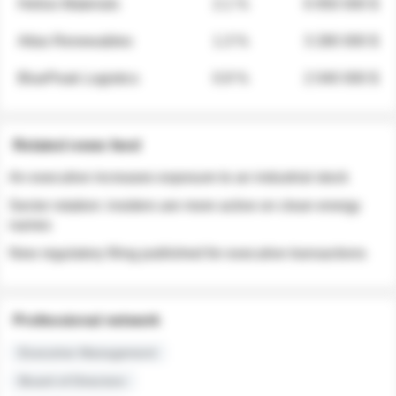
Helios Materials
2.1 %
6 950 000 $
Atlas Renewables
1.3 %
3 280 000 $
BluePeak Logistics
0.9 %
2 040 000 $
Related news feed
An executive increases exposure to an industrial stock
Sector rotation: insiders are more active on clean energy
names
New regulatory filing published for executive transactions
Professional network
Executive Management
Board of Directors