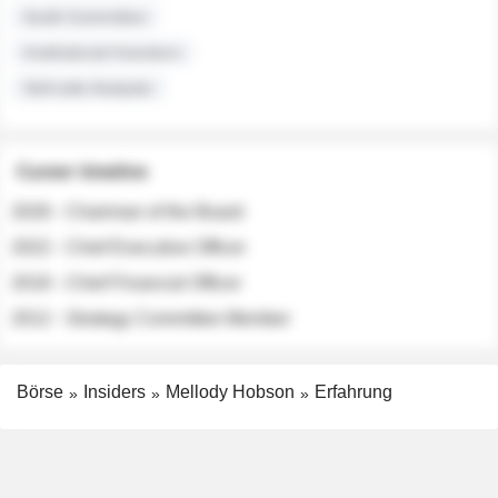
Audit Committee
Institutional Investors
Sell-side Analysts
Career timeline
2026 - Chairman of the Board
2022 - Chief Executive Officer
2018 - Chief Financial Officer
2012 - Strategy Committee Member
Börse
Insiders
Mellody Hobson
Erfahrung