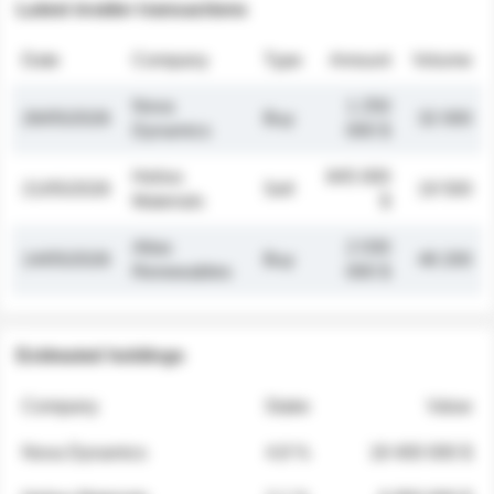
Latest insider transactions
Date
Company
Type
Amount
Volume
Nova
1 250
26/05/2026
Buy
32 000
Dynamics
000 $
Helios
845 000
21/05/2026
Sell
19 500
Materials
$
Atlas
2 030
14/05/2026
Buy
48 200
Renewables
000 $
Estimated holdings
Company
Stake
Value
Nova Dynamics
4.8 %
18 400 000 $