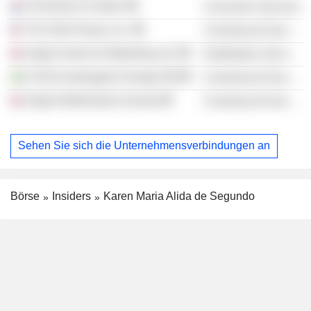
University of Leiden
Consumer Services
The Shell Group, Inc.
Commercial Services
Anglo American Marketing Ltd.
Distribution Services
E.ON Kundsupport Sverige AB
Commercial Services
Anglo-Netherlands Society
Commercial Services
Sehen Sie sich die Unternehmensverbindungen an
Börse
Insiders
Karen Maria Alida de Segundo