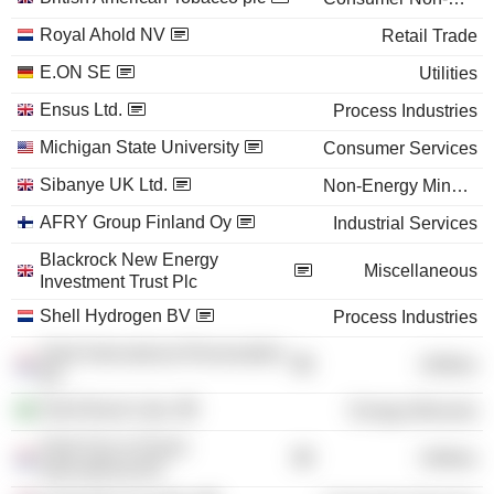
Royal Ahold NV
Retail Trade
E.ON SE
Utilities
Ensus Ltd.
Process Industries
Michigan State University
Consumer Services
Sibanye UK Ltd.
Non-Energy Minerals
AFRY Group Finland Oy
Industrial Services
Blackrock New Energy
Miscellaneous
Investment Trust Plc
Shell Hydrogen BV
Process Industries
Shell International Renewables
Utilities
BV
Shell Brasil Ltda.
Energy Minerals
Shell Gas & Power
Utilities
International BV