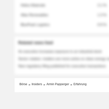
Helios Materials
2.1 %
Atlas Renewables
1.3 %
BluePeak Logistics
0.9 %
Related news feed
An executive increases exposure to an industrial stock
Sector rotation: insiders are more active on clean energy
New regulatory filing published for executive transactions
Börse
Insiders
Armin Papperger
Erfahrung