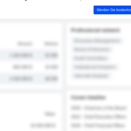
Werden Sie kostenlos
Professional network
Executive Management
Amount
Volume
Board of Directors
1 250 000 $
32 000
Audit Committee
845 000 $
19 500
Institutional Investors
Sell-side Analysts
2 030 000 $
48 200
Career timeline
2026 - Chairman of the Board
Value
2022 - Chief Executive Officer
18 400 000 $
2018 - Chief Financial Officer