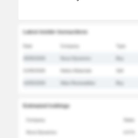
Latest insider transactions
Date
Company
Type
26/05/2026
Nova Dynamics
Buy
21/05/2026
Helios Materials
Sell
14/05/2026
Atlas Renewables
Buy
Estimated holdings
Company
Stake
Nova Dynamics
4.8 %