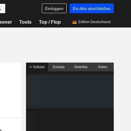
Einloggen
Ein Abo abschließen
eener
Tools
Top / Flop
Edition Deutschland
Indizes
Europa
Amerika
Asien
n.