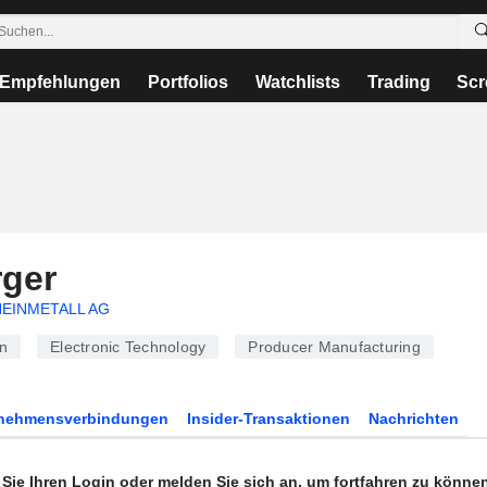
Empfehlungen
Portfolios
Watchlists
Trading
Scr
ger
EINMETALL AG
n
Electronic Technology
Producer Manufacturing
rnehmensverbindungen
Insider-Transaktionen
Nachrichten
n Sie Ihren Login oder melden Sie sich an, um fortfahren zu könne