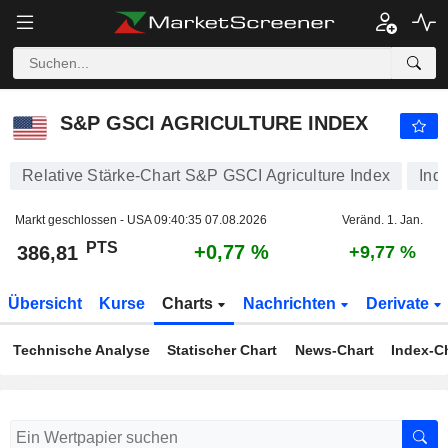
S&P GSCI AGRICULTURE INDEX
386,81
PTS
+0,77 %
S&P GSCI AGRICULTURE INDEX
Relative Stärke-Chart S&P GSCI Agriculture Index
Ind
Markt geschlossen - USA
09:40:35 07.08.2026
Veränd. 1. Jan.
PTS
+0,77 %
386,81
+9,77 %
Übersicht
Kurse
Charts
Nachrichten
Derivate
Technische Analyse
Statischer Chart
News-Chart
Index-C