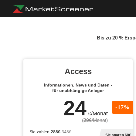
Bis zu 20 % Erspa
Access
Informationen, News und Daten -
für unabhängige Anleger
24
-17%
€/Monat
(
29€
/Monat
)
Sie zahlen
288€
348€
Sie sparen 60€