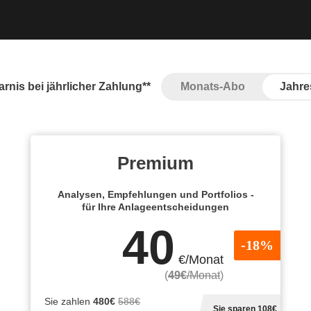
rnis bei jährlicher Zahlung**
Monats-Abo
Jahre
Premium
Analysen, Empfehlungen und Portfolios -
für Ihre Anlageentscheidungen
40
-18%
€/Monat
(
49€
/Monat
)
Sie zahlen
480€
588€
Sie sparen 108€