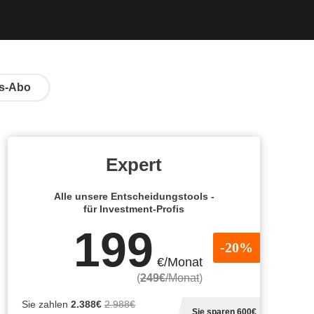
s-Abo
Expert
Alle unsere Entscheidungstools -
für Investment-Profis
199
-20%
€/Monat
(
249€
/Monat
)
Sie zahlen
2.388€
2.988€
Sie sparen 600€