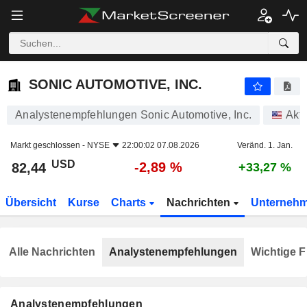
SONIC AUTOMOTIVE, INC.
82,44
$
-2,89 %
SONIC AUTOMOTIVE, INC.
Analystenempfehlungen Sonic Automotive, Inc.
Akti
Markt geschlossen -
NYSE
22:00:02 07.08.2026
Veränd. 1. Jan.
USD
-2,89 %
82,44
+33,27 %
Übersicht
Kurse
Charts
Nachrichten
Unterneh
Alle Nachrichten
Analystenempfehlungen
Wichtige F
Analystenempfehlungen