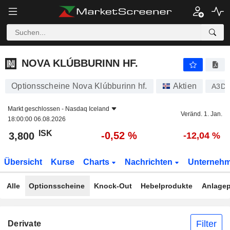
NOVA KLÚBBURINN HF.
3,800
kr
-0,52 %
NOVA KLÚBBURINN HF.
Optionsscheine Nova Klúbburinn hf.
Aktien
A3DP
Markt geschlossen -
Nasdaq Iceland
Veränd. 1. Jan.
18:00:00 06.08.2026
ISK
-0,52 %
3,800
-12,04 %
Übersicht
Kurse
Charts
Nachrichten
Unterneh
Alle
Optionsscheine
Knock-Out
Hebelprodukte
Anlagep
Filter
Derivate