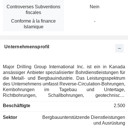
Controverses Subventions
Nein
fiscales
Conforme à la finance
-
Islamique
Unternehmensprofil
Major Drilling Group International Inc. ist ein in Kanada
ansässiger Anbieter spezialisierter Bohrdienstleistungen für
die Metall- und Bergbauindustrie. Das Leistungsspektrum
des Unternehmens umfasst Reverse-Circulation-Bohrungen,
Kernbohrungen im Tagebau und Untertage,
Richtbohrungen, Schallbohrungen, geotechnische
Bohrungen, Umweltbohrungen, Brunnenbohrungen,
Beschäftigte
2.500
Kohleflözgasbohrungen, Flachgasbohrungen, Untertage-
Schlagbohrungen/Langlochbohrungen sowie Bohr- und
Sektor
Bergbauunterstützende Dienstleistungen
Sprengarbeiten im Tagebau, verbunden mit der
und Ausrüstung
kontinuierlichen Weiterentwicklung und Optimierung seines