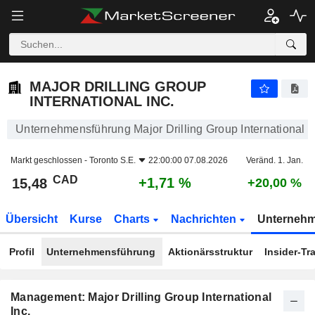
MAJOR DRILLING GROUP INTERNATIONAL INC.
15,48
$
+1,71 %
MAJOR DRILLING GROUP
INTERNATIONAL INC.
Unternehmensführung Major Drilling Group International I
Markt geschlossen -
Toronto S.E.
22:00:00 07.08.2026
Veränd. 1. Jan.
CAD
+1,71 %
15,48
+20,00 %
Übersicht
Kurse
Charts
Nachrichten
Unterneh
Profil
Unternehmensführung
Aktionärsstruktur
Insider-Tr
Management: Major Drilling Group International
Inc.