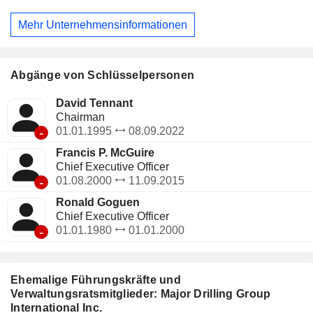
Angebots an daten- und technologiegestützten
Innovationsdienstleistungen. Die Dienstleistungen im
Mehr Unternehmensinformationen
Bereich der Mineralienbohrungen lassen sich in
Spezialbohrungen, konventionelle Bohrungen und
Untertagebohrungen unterteilen. Das Unternehmen bedient
zwei Kundengruppen: junge Explorationsunternehmen
Abgänge von Schlüsselpersonen
sowie ein breit gefächertes Portfolio an etablierten und
mittelständischen Unternehmen, für die das Unternehmen
David Tennant
Explorationsbohrungen auf neuen Standorten und/oder
Chairman
Bohrungen in bestehenden Bergwerken durchführt. Es
-
01.01.1995
08.09.2022
unterhält Betriebsstätten und Niederlassungen in
Francis P. McGuire
Nordamerika, Südamerika, Asien, Afrika und Europa.
Chief Executive Officer
-
01.08.2000
11.09.2015
Ronald Goguen
Chief Executive Officer
-
01.01.1980
01.01.2000
Ehemalige Führungskräfte und
Verwaltungsratsmitglieder: Major Drilling Group
International Inc.