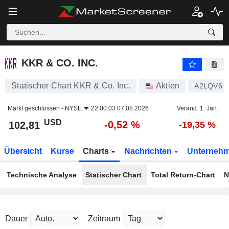
KKR & CO. INC.
102,81
$
-0,52 %
KKR & CO. INC.
Statischer Chart KKR & Co. Inc.
Aktien
A2LQV6
Markt geschlossen -
NYSE
22:00:03 07.08.2026
Veränd. 1. Jan.
USD
-0,52 %
102,81
-19,35 %
Übersicht
Kurse
Charts
Nachrichten
Unterneh
Technische Analyse
Statischer Chart
Total Return-Chart
N
Dauer
Zeitraum