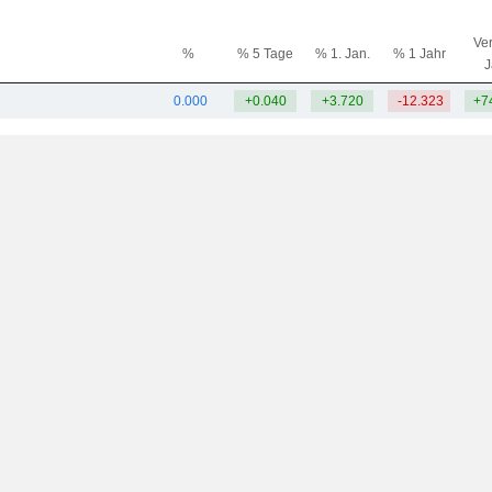
Ver
%
% 5 Tage
% 1. Jan.
% 1 Jahr
J
0.000
+0.040
+3.720
-12.323
+7