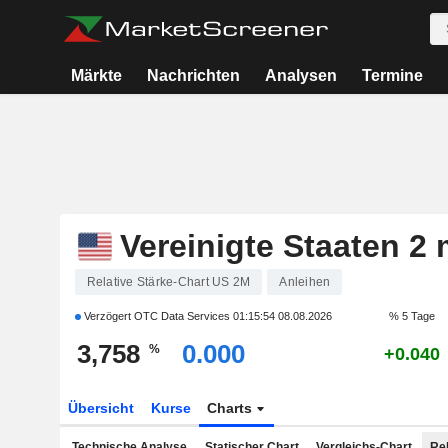
Märkte
Nachrichten
Analysen
Termine
Vereinigte Staaten 2 
Relative Stärke-Chart US 2M
Anleihen
Verzögert OTC Data Services
01:15:54 08.08.2026
% 5 Tage
3,758
0.000
%
+0.040
Übersicht
Kurse
Charts
Technische Analyse
Statischer Chart
Vergleichs-Chart
Rel