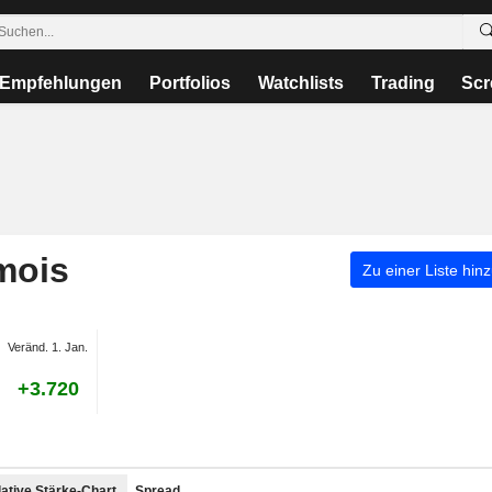
Empfehlungen
Portfolios
Watchlists
Trading
Scr
mois
Zu einer Liste hin
Veränd. 1. Jan.
+3.720
ative Stärke-Chart
Spread