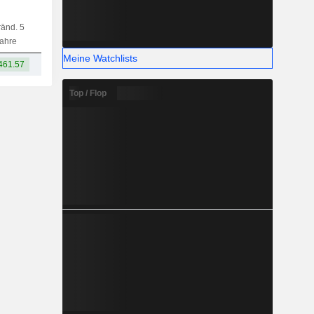
änd. 5
Kap.
KF
MF
LF
ahre
Meine Watchlists
461.57
-
Top / Flop