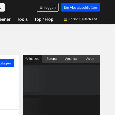
Einloggen
Ein Abo abschließen
eener
Tools
Top / Flop
Edition Deutschland
Indizes
Europa
Amerika
Asien
zufügen