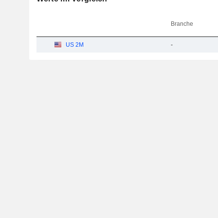
Branche
US 2M
-