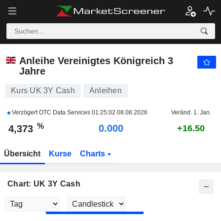
UK 3Y CASH
4,373
%
-0.414
Anleihe Vereinigtes Königreich 3
Jahre
Kurs UK 3Y Cash
Anleihen
Verzögert OTC Data Services
01:25:02 08.08.2026
Veränd. 1. Jan.
%
0.000
4,373
+16.50
Übersicht
Kurse
Charts
Chart: UK 3Y Cash