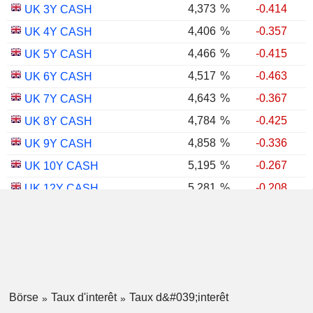
4,373
%
-0.414
UK 3Y CASH
4,406
%
-0.357
UK 4Y CASH
4,466
%
-0.415
UK 5Y CASH
4,517
%
-0.463
UK 6Y CASH
4,643
%
-0.367
UK 7Y CASH
4,784
%
-0.425
UK 8Y CASH
4,858
%
-0.336
UK 9Y CASH
5,195
%
-0.267
UK 10Y CASH
5,281
%
-0.208
UK 12Y CASH
5,348
%
-0.382
UK 15Y CASH
5,596
%
-0.326
UK 20Y CASH
5,654
%
-0.293
UK 25Y CASH
5,681
%
-0.353
UK 30Y CASH
Börse
Taux d'interêt
Taux d&#039;interêt
1,754
%
-0.601
UK 10Y INFLATION INDEXED