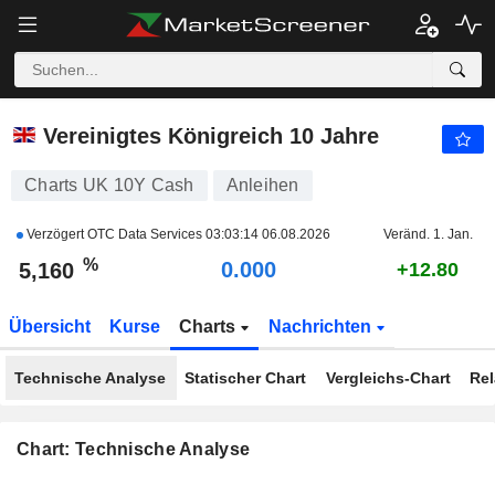
UK 10Y CASH
5,160
%
0.000
Vereinigtes Königreich 10 Jahre
Charts UK 10Y Cash
Anleihen
Verzögert OTC Data Services
03:03:14 06.08.2026
Veränd. 1. Jan.
%
0.000
5,160
+12.80
Übersicht
Kurse
Charts
Nachrichten
Technische Analyse
Statischer Chart
Vergleichs-Chart
Rel
Chart: Technische Analyse