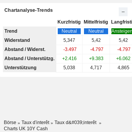
Chartanalyse-Trends
Kurzfristig
Mittelfristig
Langfrist
Trend
Neutral
Neutral
Ansteige
Widerstand
5,347
5,42
5,42
Abstand / Widerst.
-3.497
-4.797
-4.797
Abstand / Unterstützg.
+2.416
+9.383
+6.062
Unterstützung
5,038
4,717
4,865
Börse
Taux d'interêt
Taux d&#039;interêt
Charts UK 10Y Cash