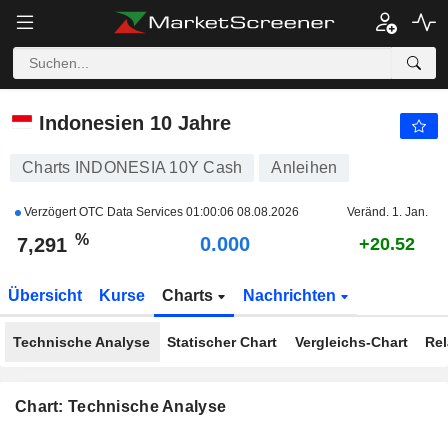
INDONESIA 10Y CASH
7,291
%
+0.033
Indonesien 10 Jahre
Charts INDONESIA 10Y Cash
Anleihen
Verzögert OTC Data Services
01:00:06 08.08.2026
Veränd. 1. Jan.
%
0.000
7,291
+20.52
Übersicht
Kurse
Charts
Nachrichten
Technische Analyse
Statischer Chart
Vergleichs-Chart
Rel
Chart: Technische Analyse