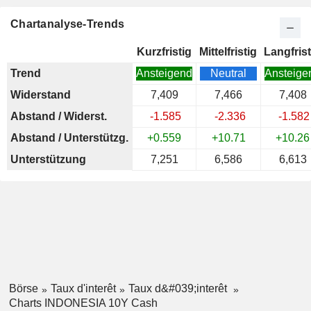
Chartanalyse-Trends
Kurzfristig
Mittelfristig
Langfrist
Trend
Ansteigend
Neutral
Ansteige
Widerstand
7,409
7,466
7,408
Abstand / Widerst.
-1.585
-2.336
-1.582
Abstand / Unterstützg.
+0.559
+10.71
+10.26
Unterstützung
7,251
6,586
6,613
Börse
Taux d'interêt
Taux d&#039;interêt
Charts INDONESIA 10Y Cash