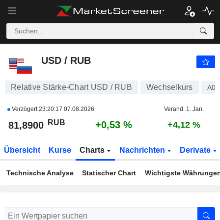
USD / RUB
81,8900
₽
+0,53 %
USD / RUB
Relative Stärke-Chart USD / RUB
Wechselkurs
A0
Verzögert
23:20:17 07.08.2026
Veränd. 1. Jan.
RUB
+0,53 %
81,8900
+4,12 %
Übersicht
Kurse
Charts
Nachrichten
Derivate
Technische Analyse
Statischer Chart
Wichtigste Währunge