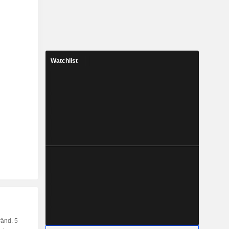
Watchlist
änd. 5
Kap.
KF
MF
LF