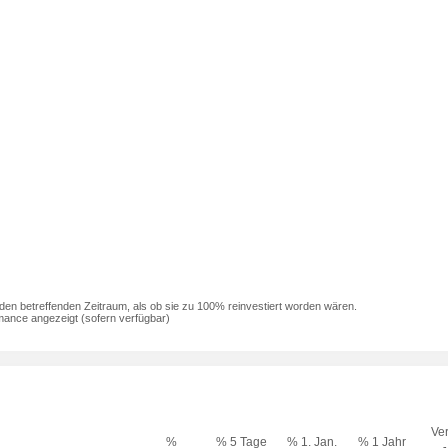
den betreffenden Zeitraum, als ob sie zu 100% reinvestiert worden wären.
mance angezeigt (sofern verfügbar)
Ver
%
% 5 Tage
% 1. Jan.
% 1 Jahr