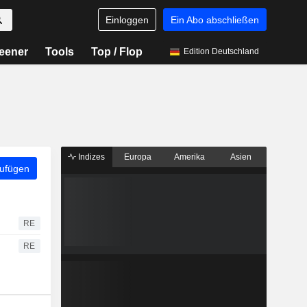
Einloggen
Ein Abo abschließen
eener
Tools
Top / Flop
Edition Deutschland
Indizes
Europa
Amerika
Asien
zufügen
RE
RE