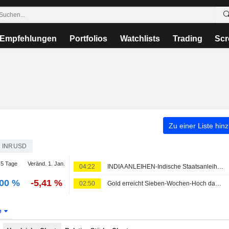
Empfehlungen
Portfolios
Watchlists
Trading
Scr
Zu einer Liste hin
INRUSD
5 Tage
Veränd. 1. Jan.
04:22
INDIA ANLEIHEN-Indische Staatsanleihen stabil erwartet; Aufwärtstendenz nach dovisher RBI-Politik
,00 %
-5,41 %
02:50
Gold erreicht Sieben-Wochen-Hoch dank Hoffnung auf Wiederöffnung der Straße von Hormus
e