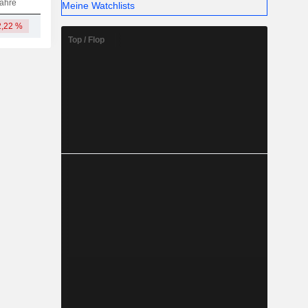
ahre
Meine Watchlists
2,22 %
-
Top / Flop