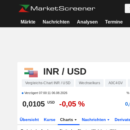
Märkte
Nachrichten
Analysen
Termine
INR / USD
Vergleichs-Chart INR / USD
Wechselkurs
A0C4GV
Verzögert
07:00:11 06.08.2026
% 
0,0105
-0,05 %
USD
0
Übersicht
Kurse
Charts
Nachrichten
Derivat