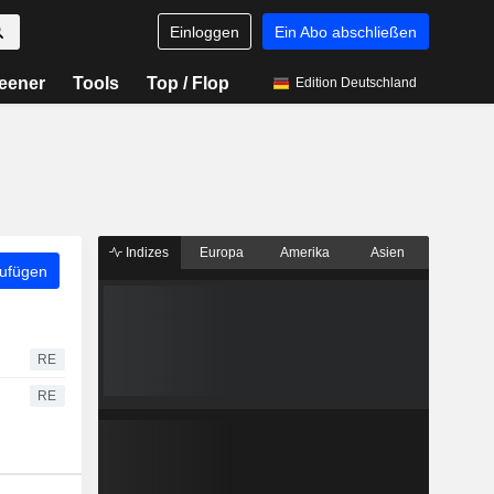
Einloggen
Ein Abo abschließen
eener
Tools
Top / Flop
Edition Deutschland
Indizes
Europa
Amerika
Asien
zufügen
RE
RE