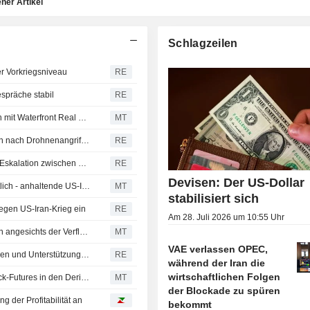
ner Artikel
Schlagzeilen
er Vorkriegsniveau
RE
espräche stabil
RE
Al Mazaya erhält regulatorische Genehmigung für Fusion mit Waterfront Real Estate
MT
Anleihen aus Ägypten, Saudi-Arabien und den VAE fallen nach Drohnenangriff auf Gastanker im ägyptischen Hafen Damietta
RE
Aktien Nahost - Dubai-Index auf Fünf-Wochen-Tief nach Eskalation zwischen USA und Iran
RE
Devisen: Der US-Dollar
Aktien in Abu Dhabi und Dubai entwickeln sich uneinheitlich - anhaltende US-Iran-Angriffe verunsichern Anleger
MT
stabilisiert sich
wegen US-Iran-Krieg ein
RE
Am 28. Juli 2026 um 10:55 Uhr
Japans Raffinerien suchen nach Versorgungsalternativen angesichts der Verflechtungen im Nahen Osten
MT
VAE verlassen OPEC,
Japanische Raffinerien wollen Rohölquellen diversifizieren und Unterstützung für Hormus-Umgehungsrouten prüfen
RE
während der Iran die
wirtschaftlichen Folgen
Abu Dhabi Securities Exchange nimmt sechs Single-Stock-Futures in den Derivatemarkt auf
MT
der Blockade zu spüren
g der Profitabilität an
bekommt