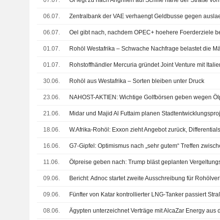
07.07.
Öl legt zu nach Angriffen auf Schiffe nahe der Straße v
06.07.
06.07.
Oel gibt nach, nachdem OPEC+ hoehere Foerderziele be
01.07.
Rohöl Westafrika – Schwache Nachfrage belastet die Mä
01.07.
Rohstoffhändler Mercuria gründet Joint Venture mit Ital
30.06.
Rohöl aus Westafrika – Sorten bleiben unter Druck
23.06.
21.06.
18.06.
W.Afrika-Rohöl: Exxon zieht Angebot zurück, Differentia
16.06.
G7-Gipfel: Optimismus nach „sehr gutem“ Treffen zwisc
11.06.
09.06.
Bericht: Adnoc startet zweite Ausschreibung für Rohölv
09.06.
Fünfter von Katar kontrollierter LNG-Tanker passiert St
08.06.