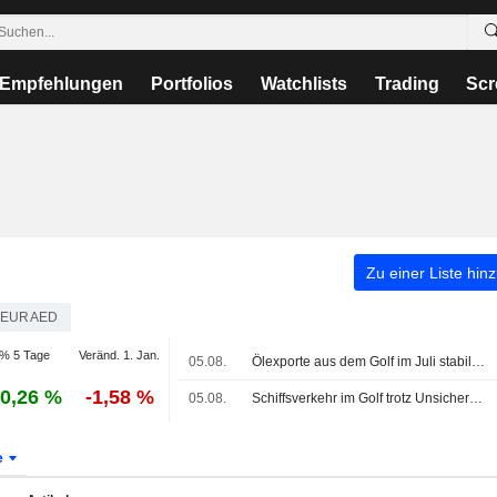
Empfehlungen
Portfolios
Watchlists
Trading
Scr
Zu einer Liste hin
EURAED
% 5 Tage
Veränd. 1. Jan.
05.08.
Ölexporte aus dem Golf im Juli stabil, weiterhin 40% unter Vorkriegsniveau
0,26 %
-1,58 %
05.08.
Schiffsverkehr im Golf trotz Unsicherheit über Friedensgespräche stabil
e