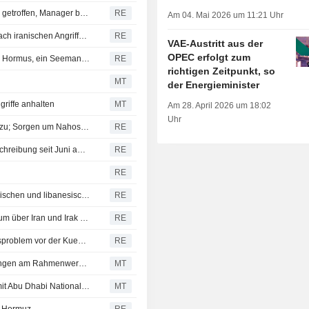
Tanker Stolt Magnesium vor Omans Küste von Explosion getroffen, Manager berichtet
RE
Am 04. Mai 2026 um 11:21 Uhr
Spotpreise für Rohöl aus dem Nahen Osten ziehen an nach iranischen Angriffen auf Tanker aus den VAE
RE
VAE-Austritt aus der
OPEC erfolgt zum
VAE: Iranische Raketen trafen Öltanker in der Straße von Hormus, ein Seemann getötet
RE
richtigen Zeitpunkt, so
MT
der Energieminister
riffe anhalten
MT
Am 28. April 2026 um 18:02
Uhr
FTSE 100 legt dank Vodafone- und easyJet-Deals leicht zu; Sorgen um Nahost bleiben
RE
ADNOC aus den VAE bietet Spot-Rohöl in sechster Ausschreibung seit Juni an, wie Quellen berichten
RE
RE
EU-Luftfahrtagentur fordert Betreiber auf, iranischen, irakischen und libanesischen Luftraum bis zum 31. August zu meiden
RE
EU-Luftfahrtsicherheitsagentur rät Betreibern, den Luftraum über Iran und Irak bis 31. August zu meiden
RE
In Pakistan registriertes Frachtflugzeug nach Navigationsproblem vor der Kueste von Karatschi vermisst
RE
Dubai-Aufsicht bittet um Feedback zu geplanten Änderungen am Rahmenwerk für Investmentfonds
MT
Japans Inpex schliesst 15-jaehrigen LNG-Liefervertrag mit Abu Dhabi National Oil Co.
MT