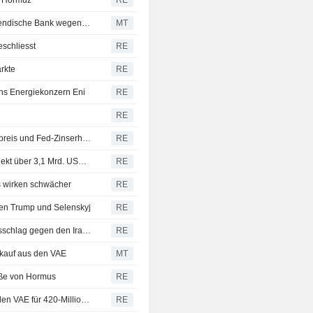
on Hormuz
RE
Zentralbank der VAE verhaengt Geldbusse gegen auslaendische Bank wegen Verstoßes gegen Vorschriften
MT
schliesst
RE
rkte
RE
iens Energiekonzern Eni
RE
RE
NAHOST-AKTIEN: Wichtige Golfbörsen geben wegen Ölpreis und Fed-Zinserhöhungserwartungen nach
RE
Midar und Majid Al Futtaim planen Stadtentwicklungsprojekt über 3,1 Mrd. USD in Kairo
RE
ls wirken schwächer
RE
hen Trump und Selenskyj
RE
Ölpreise geben nach: Trump bläst geplanten Vergeltungsschlag gegen den Iran ab
RE
erkauf aus den VAE
MT
raße von Hormus
RE
Ägypten unterzeichnet Verträge mit AlcaZar Energy aus den VAE für 420-Millionen-Dollar-Windkraftprojekt am Roten Meer
RE