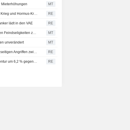
ür Mieterhöhungen
MT
VAE: Wachstum im Nicht-Öl-Sektor zieht im Mai an, doch Krieg und Hormus-Krise belasten laut PMI
RE
nker lädt in den VAE
RE
WTI-Rohöl erholt sich von Sechswochentief nach erneuten Feindseligkeiten zwischen den USA und dem Iran
MT
ben unverändert
MT
GOLF-BÖRSEN - Die meisten Märkte geben nach gegenseitigen Angriffen zwischen den USA und dem Iran nach
RE
BIP der VAE wächst 2025 laut staatlicher Nachrichtenagentur um 6,2 % gegenüber dem Vorjahr
RE