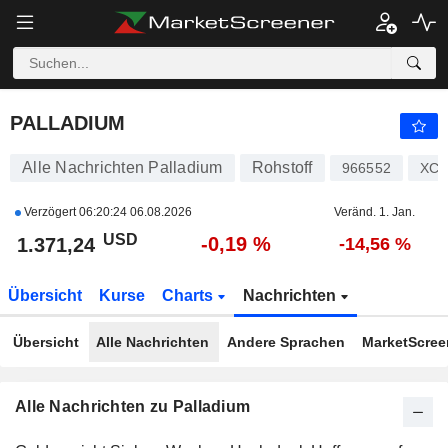
PALLADIUM
1.371,24
$
-0,19 %
PALLADIUM
Alle Nachrichten Palladium
Rohstoff
966552
XC0
Verzögert
06:20:24 06.08.2026
Veränd. 1. Jan.
USD
-0,19 %
1.371,24
-14,56 %
Übersicht
Kurse
Charts
Nachrichten
Übersicht
Alle Nachrichten
Andere Sprachen
MarketScreen
Alle Nachrichten zu Palladium