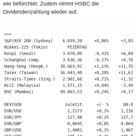
wie befürchtet. Zudem nimmt HSBC die
Dividendenzahlung wieder auf.
=== 

S&P/ASX 200 (Sydney)    6.839,20     +0,86%     +3,83% 
Nikkei-225 (Tokio)        FEIERTAG 

Kospi (Seoul)           3.070,09     -0,31%     +6,84% 
Schanghai-Comp.         3.636,36     -0,17%     +4,70% 
Hang-Seng (Hongk.)     30.663,92     +1,13%    +11,35% 
Taiex (Taiwan)         16.443,40     +0,20%    +11,61% 
Straits-Times (Sing.)   2.901,66     +0,71%     +1,32% 
KLCI (Malaysia)         1.571,15     +0,04%     -3,49% 
BSE (Mumbai)           49.863,53     +0,24%     +4,17% 
DEVISEN                  zuletzt      +/- %      00:00
EUR/USD                   1,2173      +0,1%     1,2161
EUR/JPY                   127,98      +0,2%     127,76
EUR/GBP                   0,8645      +0,0%     0,8643
GBP/USD                   1,4081      +0,1%     1,4070