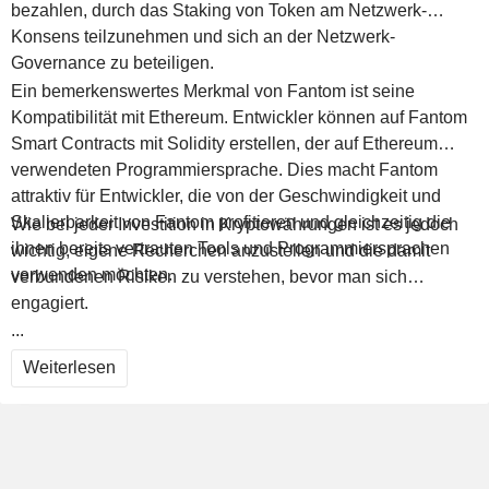
bezahlen, durch das Staking von Token am Netzwerk-
Konsens teilzunehmen und sich an der Netzwerk-
Governance zu beteiligen.
Ein bemerkenswertes Merkmal von Fantom ist seine
Kompatibilität mit Ethereum. Entwickler können auf Fantom
Smart Contracts mit Solidity erstellen, der auf Ethereum
verwendeten Programmiersprache. Dies macht Fantom
attraktiv für Entwickler, die von der Geschwindigkeit und
Skalierbarkeit von Fantom profitieren und gleichzeitig die
Wie bei jeder Investition in Kryptowährungen ist es jedoch
ihnen bereits vertrauten Tools und Programmiersprachen
wichtig, eigene Recherchen anzustellen und die damit
verwenden möchten.
verbundenen Risiken zu verstehen, bevor man sich
engagiert.
...
Weiterlesen