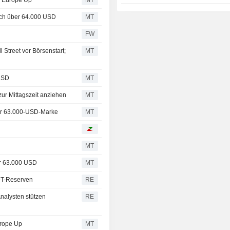
d, Europe Up
MT
sich über 64.000 USD
MT
FW
 Street vor Börsenstart;
MT
 USD
MT
ur Mittagszeit anziehen
MT
ber 63.000-USD-Marke
MT
MT
er 63.000 USD
MT
SDT-Reserven
RE
Analysten stützen
RE
urope Up
MT