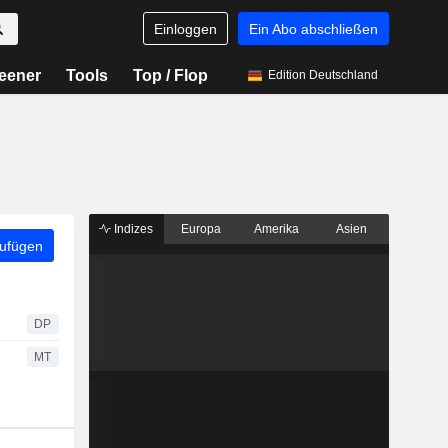
Einloggen
Ein Abo abschließen
eener
Tools
Top / Flop
Edition Deutschland
Indizes
Europa
Amerika
Asien
zufügen
DP
MT