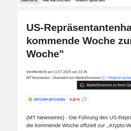
Übersicht
Alle Nachrichten
Andere Sprachen
US-Repräsentantenhau
kommende Woche zur
Woche"
Veröffentlicht am 11.07.2025 um 23:36
MT Newswires - Übersetzt von MarketScreener
-
Original anze
MarketScreener zu Ihren Qu
BITCOIN (BTC/USD)
-0,30 %
(MT Newswires) - Die Führung des US-Repr
die kommende Woche offiziell zur ,,Krypto-