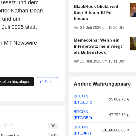
Gesetz und dem
BlackRock blickt weit
rter Nathan Dean
über Bitcoin-ETFs
g rund um
hinaus
uli 2025 statt.
Am 21. Juli 2026 um 11:50 Uhr
Memecoins: Wenn ein
von MT Newswire
Internetwitz mehr wiegt
als Birkenstock
Am 15. Juli 2026 um 10:11 Uhr
uellen hinzufügen
Teilen
Andere Währungspaare
BITCOIN
55.802,70
€
(BTC/EUR)
BITCOIN
47.792,70
p
(BTC/GBP)
Umfeld"
DP
BITCOIN
10.168.600,00
¥
(BTC/JPY)