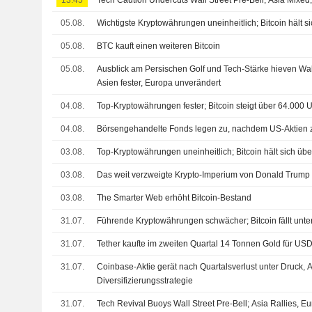
13:45
Tech Caution Undercuts Wall Street Pre-Bell; Asia Mixe
05.08.
Wichtigste Kryptowährungen uneinheitlich; Bitcoin hält 
05.08.
BTC kauft einen weiteren Bitcoin
05.08.
Ausblick am Persischen Golf und Tech-Stärke hieven Wall
Asien fester, Europa unverändert
04.08.
Top-Kryptowährungen fester; Bitcoin steigt über 64.000
04.08.
Börsengehandelte Fonds legen zu, nachdem US-Aktien z
03.08.
Top-Kryptowährungen uneinheitlich; Bitcoin hält sich ü
03.08.
Das weit verzweigte Krypto-Imperium von Donald Trump
03.08.
The Smarter Web erhöht Bitcoin-Bestand
31.07.
Führende Kryptowährungen schwächer; Bitcoin fällt unt
31.07.
Tether kaufte im zweiten Quartal 14 Tonnen Gold für U
31.07.
Coinbase-Aktie gerät nach Quartalsverlust unter Druck, 
Diversifizierungsstrategie
31.07.
Tech Revival Buoys Wall Street Pre-Bell; Asia Rallies, E