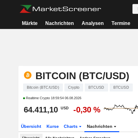
Märkte
Nachrichten
Analysen
Termine
BITCOIN (BTC/USD)
Bitcoin (BTC/USD)
Crypto
BTCUSD
BTCUSD
Realtime Crypto
18:59:54 06.08.2026
64.411,10
-0,30 %
USD
Übersicht
Kurse
Charts
Nachrichten