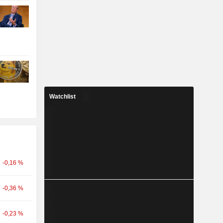
Watchlist
-0,16 %
-0,36 %
-0,23 %