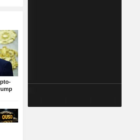
pto-
Trump