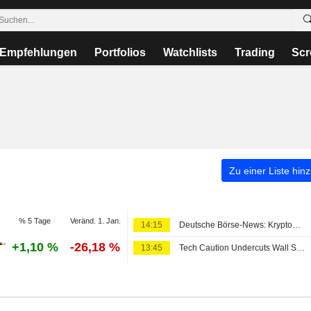
Empfehlungen
Portfolios
Watchlists
Trading
Scr
Zu einer Liste hin
% 5 Tage
Veränd. 1. Jan.
14:15
Deutsche Börse-News: Kryptowährungen: "Schwieriges Umfeld"
+1,10 %
-26,18 %
13:45
Tech Caution Undercuts Wall Street Pre-Bell; Asia Mixed, Europe Up