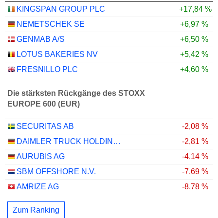
KINGSPAN GROUP PLC
+17,84 %
NEMETSCHEK SE
+6,97 %
GENMAB A/S
+6,50 %
LOTUS BAKERIES NV
+5,42 %
FRESNILLO PLC
+4,60 %
Die stärksten Rückgänge des STOXX
EUROPE 600 (EUR)
SECURITAS AB
-2,08 %
DAIMLER TRUCK HOLDING AG
-2,81 %
AURUBIS AG
-4,14 %
SBM OFFSHORE N.V.
-7,69 %
AMRIZE AG
-8,78 %
Zum Ranking