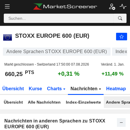
STOXX EUROPE 600 (EUR)
660,25
PTS
+0,31 %
STOXX EUROPE 600 (EUR)
Andere Sprachen STOXX EUROPE 600 (EUR)
Index
Markt geschlossen - Switzerland
17:50:00 07.08.2026
Veränd. 1. Jan.
PTS
+0,31 %
660,25
+11,49 %
Übersicht
Kurse
Charts
Nachrichten
Heatmap
Übersicht
Alle Nachrichten
Index-Einzelwerte
Andere Spr
Nachrichten in anderen Sprachen zu STOXX
EUROPE 600 (EUR)