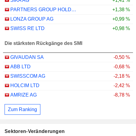
SIKA AG
+1,41 %
PARTNERS GROUP HOLDING AG
+1,38 %
LONZA GROUP AG
+0,99 %
SWISS RE LTD
+0,98 %
Die stärksten Rückgänge des SMI
GIVAUDAN SA
-0,50 %
ABB LTD
-0,68 %
SWISSCOM AG
-2,18 %
HOLCIM LTD
-2,42 %
AMRIZE AG
-8,78 %
Zum Ranking
Sektoren-Veränderungen