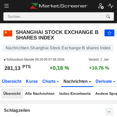
SHANGHAI STOCK EXCHANGE B SHARES INDEX
281,13
PTS
+0,18 %
SHANGHAI STOCK EXCHANGE B
SHARES INDEX
Nachrichten Shanghai Stock Exchange B shares Index
Schlusskurs Monde
09:20:00 07.08.2026
Veränd. 1. Jan.
PTS
+0,18 %
281,13
+10,76 %
Übersicht
Kurse
Charts
Nachrichten
Derivate
Übersicht
Alle Nachrichten
Index-Einzelwerte
Andere Spr
Schlagzeilen