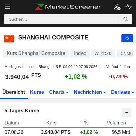
SHANGHAI COMPOSITE
3.940,04
PTS
+1,02 %
SHANGHAI COMPOSITE
Kurs Shanghai Composite
Index
A1YDZ0
CNM00
Markt geschlossen - Shanghai S.E.
09:00:49 07.08.2026
Veränd. 1. Jan.
PTS
+1,02 %
3.940,04
-0,73 %
Übersicht
Kurse
Charts
Nachrichten
Derivate
5-Tages-Kurse
Datum
Kurs
%
Volumen
07.08.26
3.940,04 PTS
+1,02 %
56,5 Mrd.