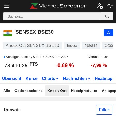
SENSEX BSE30
78.410,32
PTS
-0,69 %
SENSEX BSE30
Knock-Out SENSEX BSE30
Index
969819
XC000
Verzögert Bombay S.E.
11:02:06 07.08.2026
Veränd. 1. Jan.
PTS
-0,69 %
78.410,25
-7,98 %
Übersicht
Kurse
Charts
Nachrichten
Heatmap
Alle
Optionsscheine
Knock-Out
Hebelprodukte
Anlagep
Filter
Derivate