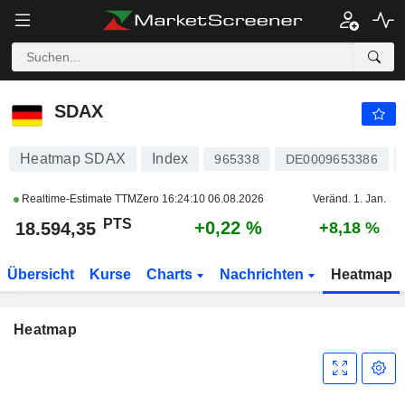
SDAX
18.594,35
PTS
+0,22 %
SDAX
Heatmap SDAX
Index
965338
DE0009653386
Realtime-Estimate TTMZero
16:24:10 06.08.2026
Veränd. 1. Jan.
PTS
+0,22 %
18.594,35
+8,18 %
Übersicht
Kurse
Charts
Nachrichten
Heatmap
Heatmap