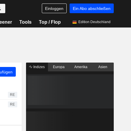
Einloggen
Ein Abo abschließen
eener
Tools
Top / Flop
Edition Deutschland
Indizes
Europa
Amerika
Asien
zufügen
RE
RE