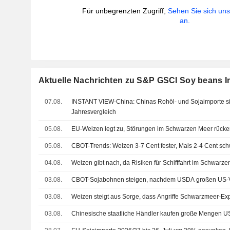
Für unbegrenzten Zugriff,
Sehen Sie sich un
an.
Aktuelle Nachrichten zu S&P GSCI Soy beans I
07.08.
INSTANT VIEW-China: Chinas Rohöl- und Sojaimporte si
Jahresvergleich
05.08.
EU-Weizen legt zu, Störungen im Schwarzen Meer rücke
05.08.
CBOT-Trends: Weizen 3-7 Cent fester, Mais 2-4 Cent sc
04.08.
Weizen gibt nach, da Risiken für Schifffahrt im Schwarz
03.08.
CBOT-Sojabohnen steigen, nachdem USDA großen US-Ve
03.08.
Weizen steigt aus Sorge, dass Angriffe Schwarzmeer-Exp
03.08.
Chinesische staatliche Händler kaufen große Mengen 