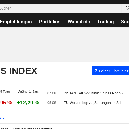
Empfehlungen
Portfolios
Watchlists
Trading
Scr
S INDEX
Zu einer Liste hin
5 Tage
Veränd. 1. Jan.
07.08.
INSTANT VIEW-China: Chinas Rohöl- und Sojaimporte sinken im Juli im Jahresvergleich
,95 %
+12,29 %
05.08.
EU-Weizen legt zu, Störungen im Schwarzen Meer rücken in den Fokus
e