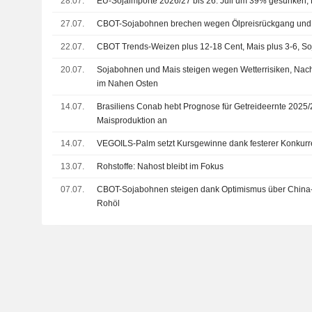
28.07.
EU-Sojaimporte 2026/27 bis 26. Juli um 39% gesunken
27.07.
CBOT-Sojabohnen brechen wegen Ölpreisrückgang und
22.07.
CBOT Trends-Weizen plus 12-18 Cent, Mais plus 3-6, Soj
20.07.
Sojabohnen und Mais steigen wegen Wetterrisiken, Nac
im Nahen Osten
14.07.
Brasiliens Conab hebt Prognose für Getreideernte 2025
Maisproduktion an
14.07.
VEGOILS-Palm setzt Kursgewinne dank festerer Konkurre
13.07.
Rohstoffe: Nahost bleibt im Fokus
07.07.
CBOT-Sojabohnen steigen dank Optimismus über China-
Rohöl