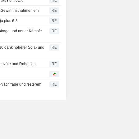
, Raps um 61%
RE
 Gewinnmitnahmen ein
RE
a plus 6-8
RE
hfrage und neuer Kämpfe
RE
/26 dank höherer Soja- und
RE
nzöle und Rohöl fort
RE
Nachfrage und festerem
RE