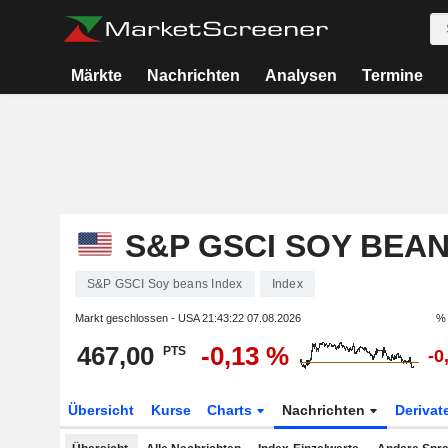
Märkte
Nachrichten
Analysen
Termine
S&P GSCI SOY BEAN
S&P GSCI Soy beans Index
Index
Markt geschlossen - USA
21:43:22 07.08.2026
% 
467,00
-0,13 %
PTS
-0
Übersicht
Kurse
Charts
Nachrichten
Derivat