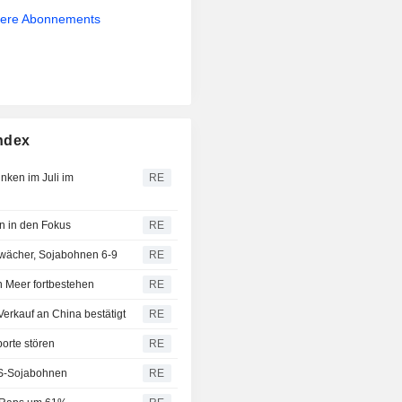
sere Abonnements
ndex
nken im Juli im
RE
n in den Fokus
RE
hwächer, Sojabohnen 6-9
RE
en Meer fortbestehen
RE
rkauf an China bestätigt
RE
orte stören
RE
US-Sojabohnen
RE