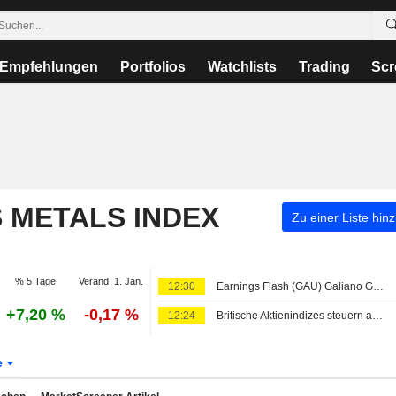
Empfehlungen
Portfolios
Watchlists
Trading
Scr
S METALS INDEX
Zu einer Liste hin
% 5 Tage
Veränd. 1. Jan.
12:30
Earnings Flash (GAU) Galiano Gold Inc.: Nettoerlöse im Q2 bei 183,7 Mio. USD, FactSet-Schätzung 151,8 Mio. USD
+7,20 %
-0,17 %
12:24
Britische Aktienindizes steuern auf vierte Gewinnwoche in Folge zu, Minenwerte ziehen an
e