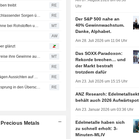
Am 07. August 2026 um 08:36
ben treibt
RE
Uhr
Gold verharrt nahe Sieben-Wochen-Hoch angesichts nachlassender Sorgen über Zinserhöhungen
RE
Der S&P 500 nahe an
40% Gewinnwachstum.
China-Aktien uneinheitlich: Tech-Verluste dämpfen Gewinne bei Rohstoffen und Gold; Fuji-Ta Bicycle springt um 115%
MT
Danke, Alphabet.
AW
Am 28. Juli 2026 um 11:04 Uhr
er glänzt
Das SOXX-Paradoxon:
An der ASX notierte Goldminenwerte legen zu, da Goldpreise ihre Gewinne ausbauen
MT
Rekorde brechen… und
der Markt bestraft
RE
trotzdem dafür
Gold erreicht Sieben-Wochen-Hoch - Marktteilnehmer wägen Aussichten auf Wiederöffnung der Straße von Hormus ab
RE
Am 23. Juli 2026 um 15:15 Uhr
Australiens Warenhandelsbilanz kehrt im Juni dank Goldsprung in den Überschuss zurück
RE
ANZ Research: Edelmetallsek
behält auch 2026 Aufwärtspot
Am 23. Januar 2026 um 03:36 Uhr
Edelmetalle haben sich
 Precious Metals
zu schnell erholt: 3-
Minuten-MLIV