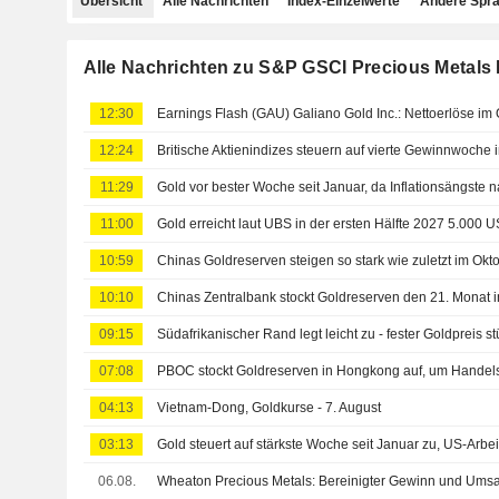
Übersicht
Alle Nachrichten
Index-Einzelwerte
Andere Spr
Alle Nachrichten zu S&P GSCI Precious Metals 
12:30
12:24
11:29
Gold vor bester Woche seit Januar, da Inflationsängste 
11:00
Gold erreicht laut UBS in der ersten Hälfte 2027 5.000 
10:59
10:10
Chinas Zentralbank stockt Goldreserven den 21. Monat i
09:15
07:08
PBOC stockt Goldreserven in Hongkong auf, um Handels
04:13
Vietnam-Dong, Goldkurse - 7. August
03:13
Gold steuert auf stärkste Woche seit Januar zu, US-Arbe
06.08.