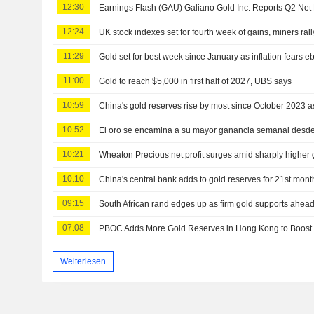
12:30
12:24
UK stock indexes set for fourth week of gains, miners rall
11:29
Gold set for best week since January as inflation fears e
11:00
Gold to reach $5,000 in first half of 2027, UBS says
10:59
China's gold reserves rise by most since October 2023 
10:52
El oro se encamina a su mayor ganancia semanal desde 
10:21
Wheaton Precious net profit surges amid sharply higher 
10:10
China's central bank adds to gold reserves for 21st mont
09:15
South African rand edges up as firm gold supports ahead
07:08
PBOC Adds More Gold Reserves in Hong Kong to Boost
Weiterlesen