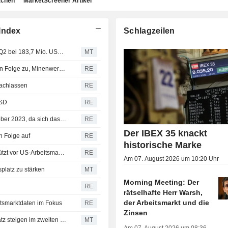
achen
MarketScreener Artikel
Index
Schlagzeilen
Earnings Flash (GAU) Galiano Gold Inc.: Nettoerlöse im Q2 bei 183,7 Mio. USD, FactSet-Schätzung 151,8 Mio. USD
MT
Britische Aktienindizes steuern auf vierte Gewinnwoche in Folge zu, Minenwerte ziehen an
RE
nachlassen
RE
USD
RE
Chinas Goldreserven steigen so stark wie zuletzt im Oktober 2023, da sich das Kauftempo beschleunigt
RE
Der IBEX 35 knackt
n Folge auf
RE
historische Marke
Südafrikanischer Rand legt leicht zu - fester Goldpreis stützt vor US-Arbeitsmarktdaten
RE
Am 07. August 2026 um 10:20 Uhr
platz zu stärken
MT
Morning Meeting: Der
RE
rätselhafte Herr Warsh,
der Arbeitsmarkt und die
itsmarktdaten im Fokus
RE
Zinsen
Wheaton Precious Metals: Bereinigter Gewinn und Umsatz steigen im zweiten Quartal
MT