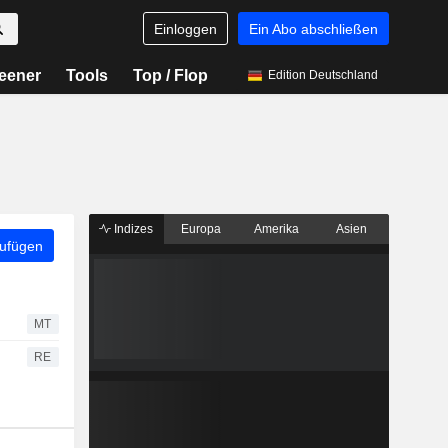
Einloggen
Ein Abo abschließen
eener
Tools
Top / Flop
Edition Deutschland
Indizes
Europa
Amerika
Asien
zufügen
MT
RE