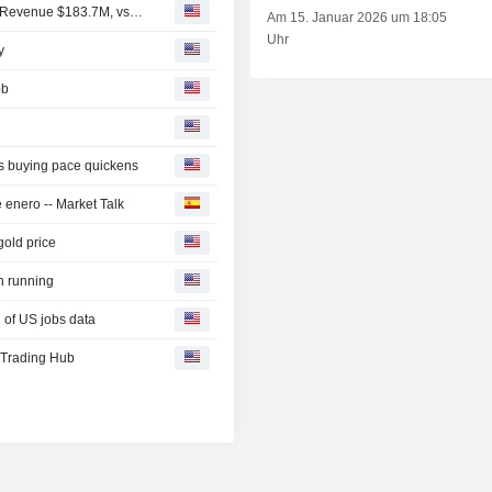
Earnings Flash (GAU) Galiano Gold Inc. Reports Q2 Net Revenue $183.7M, vs. FactSet Est of $151.8M
Am 15. Januar 2026 um 18:05
Uhr
y
bb
as buying pace quickens
enero -- Market Talk
gold price
h running
 of US jobs data
 Trading Hub