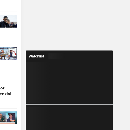
Watchlist
tor
enzial