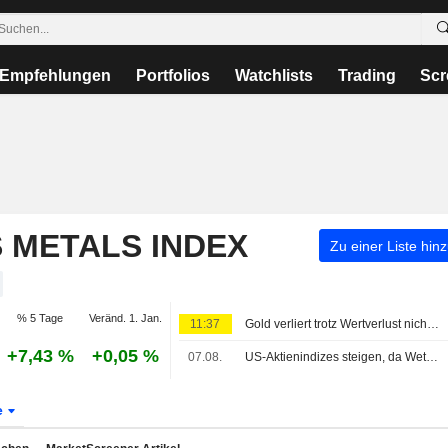
Empfehlungen
Portfolios
Watchlists
Trading
Scr
S METALS INDEX
Zu einer Liste hin
% 5 Tage
Veränd. 1. Jan.
11:37
Gold verliert trotz Wertverlust nicht an Glanz
+7,43 %
+0,05 %
07.08.
US-Aktienindizes steigen, da Wetten auf eine Fed-Pause nach unerwartetem Rückgang der Beschäftigung außerhalb der Landwirtschaft zunehmen
e