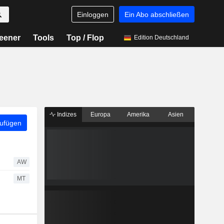
Einloggen
Ein Abo abschließen
eener
Tools
Top / Flop
Edition Deutschland
Indizes
Europa
Amerika
Asien
zufügen
AW
MT