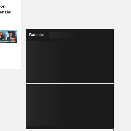
tor
enzial
Watchlist