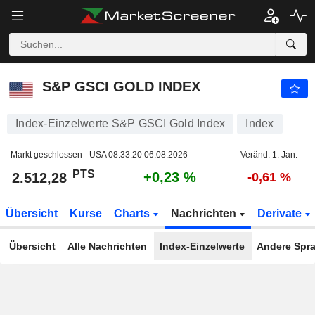
S&P GSCI GOLD INDEX
2.512,28
PTS
+0,23 %
S&P GSCI GOLD INDEX
Index-Einzelwerte S&P GSCI Gold Index
Index
Markt geschlossen - USA
08:33:20 06.08.2026
Veränd. 1. Jan.
PTS
+0,23 %
2.512,28
-0,61 %
Übersicht
Kurse
Charts
Nachrichten
Derivate
Übersicht
Alle Nachrichten
Index-Einzelwerte
Andere Spr