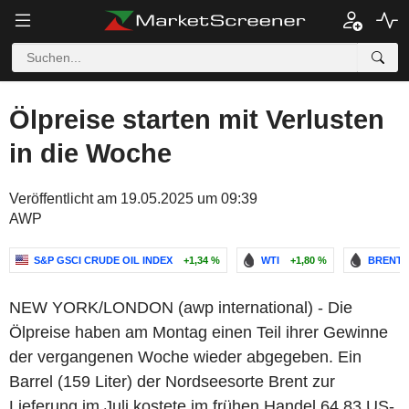
Ölpreise starten mit Verlusten
in die Woche
Veröffentlicht am 19.05.2025 um 09:39
AWP
S&P GSCI CRUDE OIL INDEX
+1,34 %
WTI
+1,80 %
BRENT 
NEW YORK/LONDON (awp international) - Die
Ölpreise haben am Montag einen Teil ihrer Gewinne
der vergangenen Woche wieder abgegeben. Ein
Barrel (159 Liter) der Nordseesorte Brent zur
Lieferung im Juli kostete im frühen Handel 64,83 US-