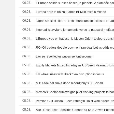
06.08.
L'Europe solide sur ses bases, la planète IA plombée p
06.08.
Europa apre in rialzo, Banco BPM in testa a Milano
06.08.
Japan's Nikkei slips as tech-share tumble eclipses broa
06.08.
I mercati si avviano lentamente verso la pausa di metà a
06.08.
L'Europe vue en hausse, le Moyen-Orient toujours dans l
06.08.
ROI-Oil traders double down on Iran deal bet as odds 
06.08.
L'or se réveille, les puces se font secouer
05.08.
Equity Markets Mixed Intraday as US Seen Nearing Hor
05.08.
EU wheat rises with Black Sea disruption in focus
05.08.
MIB cede nel finale dopo record; buy su Cucinelli
05.08.
05.08.
05.08.
ARC Resources Taps into Canada's LNG Growth Potenti