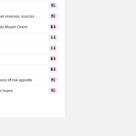
India may charge gas users to fund planned $42 billion fuel reserves, sources say
 du Moyen-Orient
%
ns lift risk appetite
al hopes