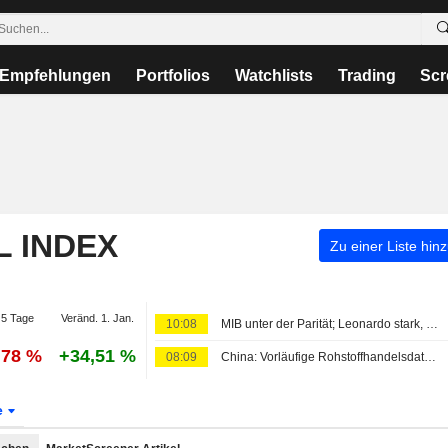
Empfehlungen
Portfolios
Watchlists
Trading
Scr
L INDEX
Zu einer Liste hin
5 Tage
Veränd. 1. Jan.
10:08
MIB unter der Parität; Leonardo stark, Stellantis unter Druck
,78 %
+34,51 %
08:09
China: Vorläufige Rohstoffhandelsdaten für Juli
e