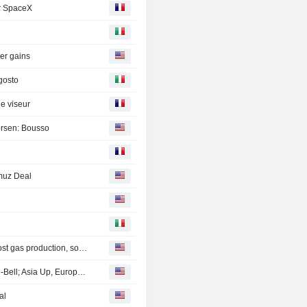
ar SpaceX
der gains
gosto
e viseur
worsen: Bousso
muz Deal
Mexico's Sheinbaum weighs pilot fracking projects to boost gas production, sources say
Persian Gulf Outlook, Tech Strength Hoist Wall Street Pre-Bell; Asia Up, Europe Flat
al