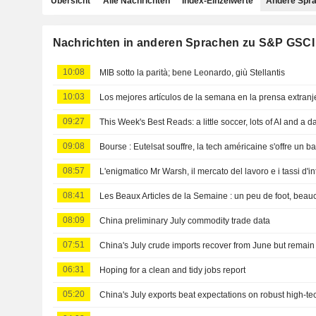
Übersicht
Alle Nachrichten
Index-Einzelwerte
Andere Spr
Nachrichten in anderen Sprachen zu S&P GSCI 
10:08
MIB sotto la parità; bene Leonardo, giù Stellantis
10:03
09:27
09:08
08:57
L'enigmatico Mr Warsh, il mercato del lavoro e i tassi d'i
08:41
08:09
China preliminary July commodity trade data
07:51
China's July crude imports recover from June but remai
06:31
Hoping for a clean and tidy jobs report
05:20
China's July exports beat expectations on robust high-