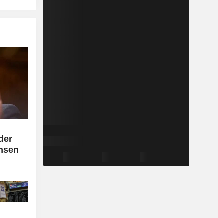
der
insen