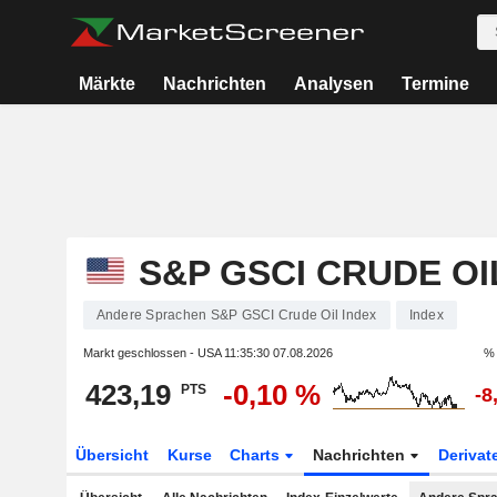
Märkte
Nachrichten
Analysen
Termine
S&P GSCI CRUDE OI
Andere Sprachen S&P GSCI Crude Oil Index
Index
Markt geschlossen - USA
11:35:30 07.08.2026
% 
423,19
-0,10 %
PTS
-8
Übersicht
Kurse
Charts
Nachrichten
Derivat