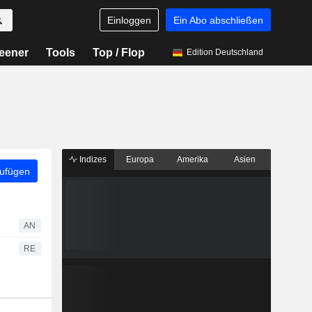
Einloggen
Ein Abo abschließen
eener
Tools
Top / Flop
Edition Deutschland
Indizes
Europa
Amerika
Asien
zufügen
AN
RE