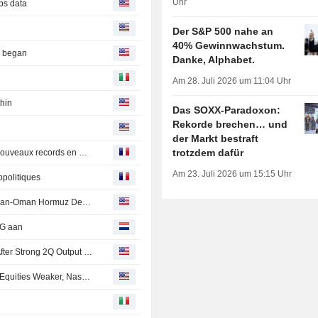
Uhr
obs data
Der S&P 500 nahe an
40% Gewinnwachstum.
r began
Danke, Alphabet.
Am 28. Juli 2026 um 11:04 Uhr
thin
Das SOXX-Paradoxon:
Rekorde brechen… und
der Markt bestraft
trotzdem dafür
Les Bourses suspendues aux avancées géopolitiques, nouveaux records en Europe
Am 23. Juli 2026 um 15:15 Uhr
opolitiques
Stocks Mostly Up Pre-Bell as Investors Weigh Potential Iran-Oman Hormuz Deal, Await More Earnings
NG aan
Canadian Natural Resources Boosts Production Target After Strong 2Q Output Helped Boost Earnings
Commerzbank Says Oil Prices, Treasuries Stable, Asian Equities Weaker, Nasdaq Futures Lower