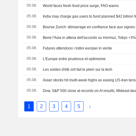
05.08.
World faces fresh food price surge, FAO warns
05.08.
05.08.
Bourse Zurich: démarrage en confiance face aux signes
05.08.
Bene l'Asia in attesa dell'accordo su Hormuz, Tokyo +3
05.08.
Futures attendono i listini europei in verde
05.08.
L'Europe entre prudence et optimisme
05.08.
Les soldes d'été ont fait le plein sur la tech
05.08.
Asian stocks hit multi-week highs as easing US-Iran tensio
05.08.
Dow, S&P 500 close at records on AI results, Mideast de
1
2
3
4
5