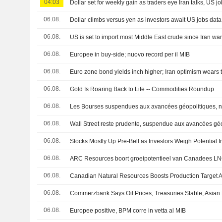
04:03
Dollar set for weekly gain as traders eye Iran talks, US j
06.08.
Dollar climbs versus yen as investors await US jobs data
06.08.
US is set to import most Middle East crude since Iran wa
06.08.
Europee in buy-side; nuovo record per il MIB
06.08.
Euro zone bond yields inch higher; Iran optimism wears 
06.08.
Gold Is Roaring Back to Life -- Commodities Roundup
06.08.
06.08.
Wall Street reste prudente, suspendue aux avancées gé
06.08.
06.08.
ARC Resources boort groeipotentieel van Canadees L
06.08.
06.08.
06.08.
Europee positive, BPM corre in vetta al MIB